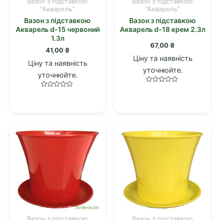
Вазон з підставкою
Вазон з підставкою
"Акварель"
"Акварель"
Вазон з підставкою
Вазон з підставкою
Акварель d-15 червоний
Акварель d-18 крем 2.3л
1.3л
67,00
₴
41,00
₴
Ціну та наявність
Ціну та наявність
уточнюйте.
уточнюйте.
Оцінено
Оцінено
в
в
0
0
з
з
5
5
Вазон з підставкою
Вазон з підставкою