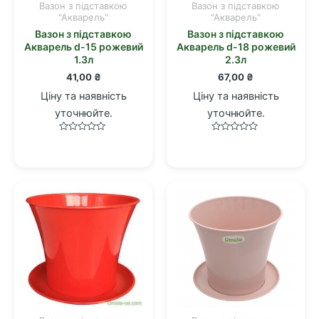
Вазон з підставкою
Вазон з підставкою
"Акварель"
"Акварель"
Вазон з підставкою
Вазон з підставкою
Акварель d-15 рожевий
Акварель d-18 рожевий
1.3л
2.3л
41,00
₴
67,00
₴
Ціну та наявність
Ціну та наявність
уточнюйте.
уточнюйте.
Оцінено
Оцінено
в
в
0
0
з
з
5
5