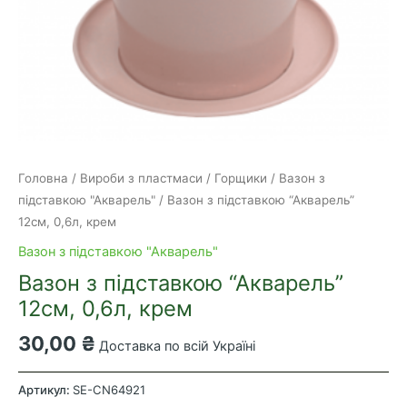
Головна
/
Вироби з пластмаси
/
Горщики
/
Вазон з
підставкою "Акварель"
/ Вазон з підставкою “Акварель”
12см, 0,6л, крем
Вазон з підставкою "Акварель"
Вазон з підставкою “Акварель”
12см, 0,6л, крем
30,00
₴
Доставка по всій Україні
Вазон
з
Артикул:
SE-CN64921