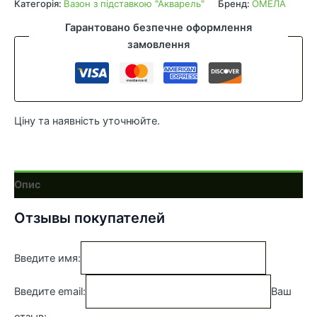
підставкою
Категорія:
Вазон з підставкою "Акварель"
Бренд:
ОМЕЛА
"Акварель"
Гарантовано безпечне оформлення
12см,
замовлення
0,6л,
крем
кількість
Ціну та наявність уточнюйте.
Опис
Отзывы покупателей
Введите имя:
Введите email:
Ваш