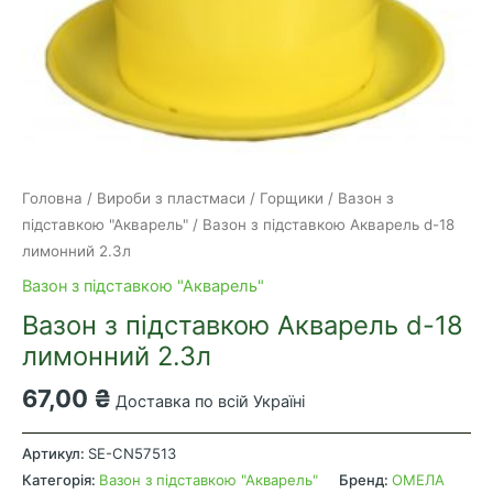
Головна
/
Вироби з пластмаси
/
Горщики
/
Вазон з
підставкою "Акварель"
/ Вазон з підставкою Акварель d-18
лимонний 2.3л
Вазон з підставкою "Акварель"
Вазон з підставкою Акварель d-18
лимонний 2.3л
67,00
₴
Доставка по всій Україні
Вазон
з
Артикул:
SE-CN57513
підставкою
Категорія:
Вазон з підставкою "Акварель"
Бренд:
ОМЕЛА