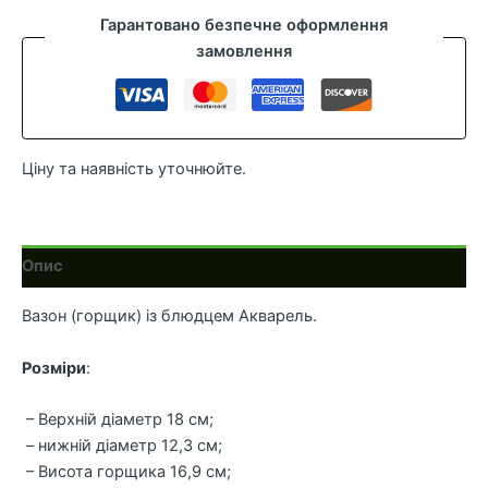
Акварель
Гарантовано безпечне оформлення
d-
замовлення
18
лимонний
2.3л
кількість
Ціну та наявність уточнюйте.
Опис
Вазон (горщик) із блюдцем Акварель.
Розміри
:
– Верхній діаметр 18 см;
– нижній діаметр 12,3 см;
– Висота горщика 16,9 см;