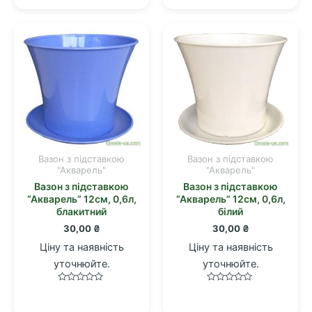
з
з
5
5
Вазон з підставкою
Вазон з підставкою
"Акварель"
"Акварель"
Вазон з підставкою
Вазон з підставкою
“Акварель” 12см, 0,6л,
“Акварель” 12см, 0,6л,
блакитний
білий
30,00
₴
30,00
₴
Ціну та наявність
Ціну та наявність
уточнюйте.
уточнюйте.
Оцінено
Оцінено
в
в
0
0