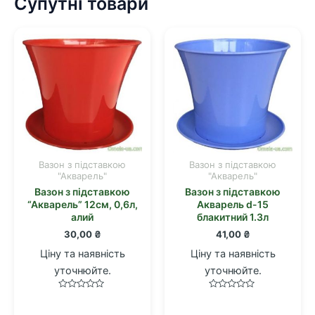
Супутні товари
Вазон з підставкою
Вазон з підставкою
"Акварель"
"Акварель"
Вазон з підставкою
Вазон з підставкою
“Акварель” 12см, 0,6л,
Акварель d-15
алий
блакитний 1.3л
30,00
₴
41,00
₴
Ціну та наявність
Ціну та наявність
уточнюйте.
уточнюйте.
Оцінено
Оцінено
в
в
0
0