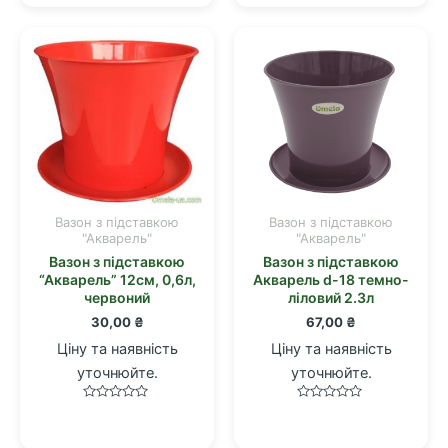
з
з
5
5
Вазон з підставкою
Вазон з підставкою
"Акварель"
"Акварель"
Вазон з підставкою
Вазон з підставкою
“Акварель” 12см, 0,6л,
Акварель d-18 темно-
червоний
ліловий 2.3л
30,00
₴
67,00
₴
Ціну та наявність
Ціну та наявність
уточнюйте.
уточнюйте.
Оцінено
Оцінено
в
в
0
0
з
з