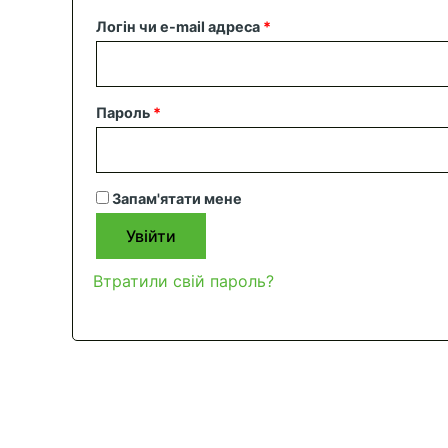
Обов’язкове
Логін чи e-mail адреса
*
Обов’язкове
Пароль
*
Запам'ятати мене
Увійти
Втратили свій пароль?