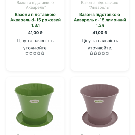
Вазон з підставкою
Вазон з підставкою
"Акварель"
"Акварель"
Вазон з підставкою
Вазон з підставкою
Акварель d-15 рожевий
Акварель d-15 лимонний
1.3л
1.3л
41,00
₴
41,00
₴
Ціну та наявність
Ціну та наявність
уточнюйте.
уточнюйте.
Оцінено
Оцінено
в
в
0
0
з
з
5
5