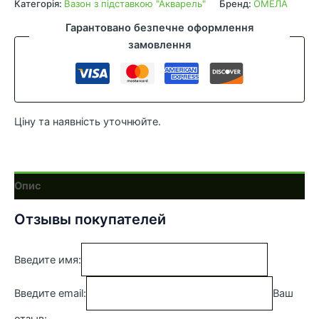
підставкою
Категорія:
Вазон з підставкою "Акварель"
Бренд:
ОМЕЛА
Акварель
Гарантовано безпечне оформлення
d-
замовлення
18
крем
2.3л
кількість
Ціну та наявність уточнюйте.
Опис
Отзывы покупателей
Введите имя:
Введите email:
Ваш