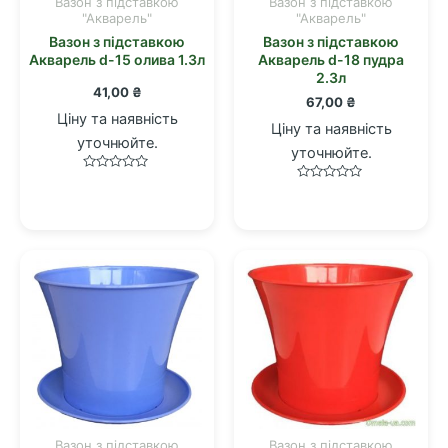
Вазон з підставкою
Вазон з підставкою
"Акварель"
"Акварель"
Вазон з підставкою
Вазон з підставкою
Акварель d-15 олива 1.3л
Акварель d-18 пудра
2.3л
41,00
₴
67,00
₴
Ціну та наявність
Ціну та наявність
уточнюйте.
уточнюйте.
Оцінено
Оцінено
в
в
0
0
з
з
5
5
Вазон з підставкою
Вазон з підставкою