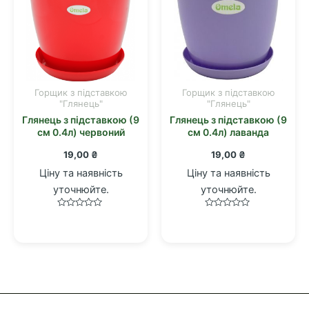
Горщик з підставкою
Горщик з підставкою
"Глянець"
"Глянець"
Глянець з підставкою (9
Глянець з підставкою (9
см 0.4л) червоний
см 0.4л) лаванда
19,00
₴
19,00
₴
Ціну та наявність
Ціну та наявність
уточнюйте.
уточнюйте.
Оцінено
Оцінено
в
в
0
0
з
з
5
5