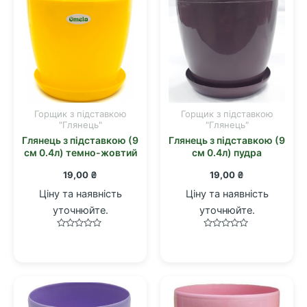
Горщик з підставкою
Горщик з підставкою
"Глянець"
"Глянець"
Глянець з підставкою (9
Глянець з підставкою (9
см 0.4л) темно-жовтий
см 0.4л) пудра
19,00
₴
19,00
₴
Ціну та наявність
Ціну та наявність
уточнюйте.
уточнюйте.
Оцінено
Оцінено
в
в
0
0
з
з
5
5