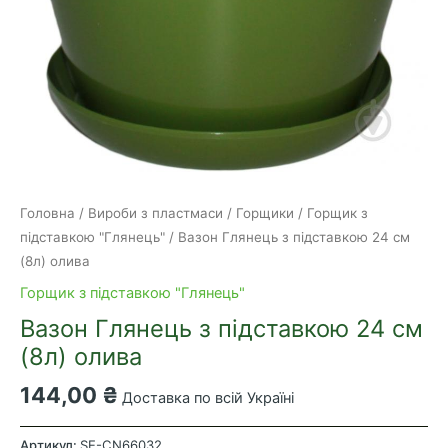
Головна
/
Вироби з пластмаси
/
Горщики
/
Горщик з
підставкою "Глянець"
/ Вазон Глянець з підставкою 24 см
(8л) олива
Горщик з підставкою "Глянець"
Вазон Глянець з підставкою 24 см
(8л) олива
144,00
₴
Доставка по всій Україні
Вазон
Глянець
Артикул:
SE-CN66032