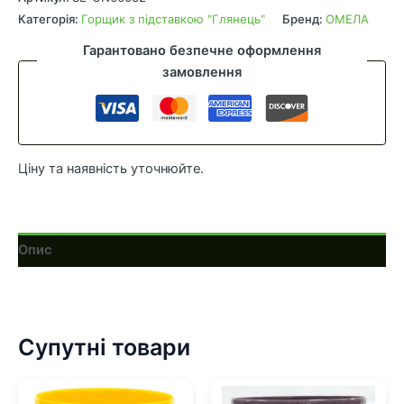
з
Категорія:
Горщик з підставкою "Глянець"
Бренд:
ОМЕЛА
підставкою
Гарантовано безпечне оформлення
24
замовлення
см
(8л)
олива
кількість
Ціну та наявність уточнюйте.
Опис
Супутні товари