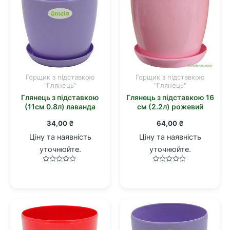
Горщик з підставкою
Горщик з підставкою
"Глянець"
"Глянець"
Глянець з підставкою
Глянець з підставкою 16
(11см 0.8л) лаванда
см (2.2л) рожевий
34,00
₴
64,00
₴
Ціну та наявність
Ціну та наявність
уточнюйте.
уточнюйте.
Оцінено
Оцінено
в
в
0
0
з
з
5
5