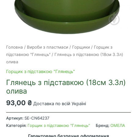
Головна
/
Вироби з пластмаси
/
Горщики
/
Горщик з
підставкою "Глянець"
/ Глянець з підставкою (18см 3.3л)
олива
Горщик з підставкою "Глянець"
Глянець з підставкою (18см 3.3л)
олива
93,00
₴
Доставка по всій Україні
Глянець
з
Артикул:
SE-CN64237
підставкою
Категорія:
Горщик з підставкою "Глянець"
Бренд:
ОМЕЛА
(18см
Гарантовано безпечне оформлення