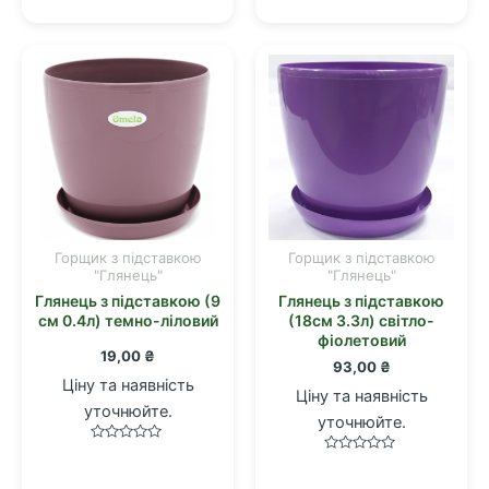
0
0
з
з
5
5
Горщик з підставкою
Горщик з підставкою
"Глянець"
"Глянець"
Глянець з підставкою (9
Глянець з підставкою
см 0.4л) темно-ліловий
(18см 3.3л) світло-
фіолетовий
19,00
₴
93,00
₴
Ціну та наявність
Ціну та наявність
уточнюйте.
уточнюйте.
Оцінено
Оцінено
в
в
0
0