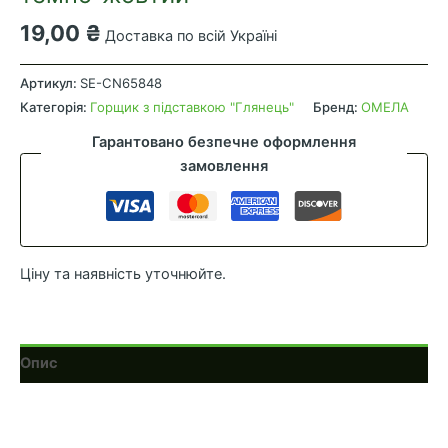
19,00
₴
Доставка по всій Україні
Глянець
з
Артикул:
SE-CN65848
підставкою
Категорія:
Горщик з підставкою "Глянець"
Бренд:
ОМЕЛА
(9
Гарантовано безпечне оформлення
см
замовлення
0.4л)
темно-
жовтий
кількість
Ціну та наявність уточнюйте.
Опис