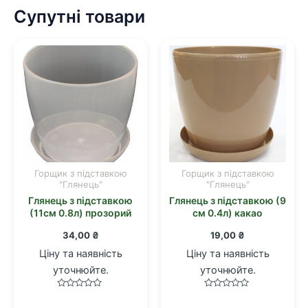
Супутні товари
Горщик з підставкою
Горщик з підставкою
"Глянець"
"Глянець"
Глянець з підставкою
Глянець з підставкою (9
(11см 0.8л) прозорий
см 0.4л) какао
34,00
₴
19,00
₴
Ціну та наявність
Ціну та наявність
уточнюйте.
уточнюйте.
Оцінено
Оцінено
в
в