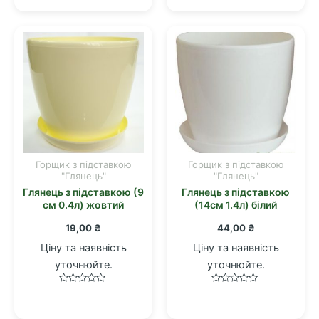
з
з
5
5
Горщик з підставкою
Горщик з підставкою
"Глянець"
"Глянець"
Глянець з підставкою (9
Глянець з підставкою
см 0.4л) жовтий
(14см 1.4л) білий
19,00
₴
44,00
₴
Ціну та наявність
Ціну та наявність
уточнюйте.
уточнюйте.
Оцінено
Оцінено
в
в
0
0
з
з