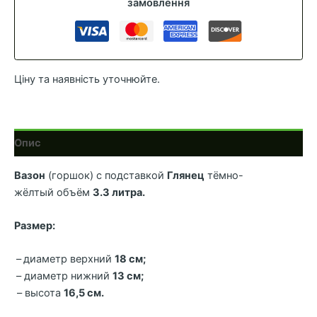
замовлення
темно-
жовтий
кількість
Ціну та наявність уточнюйте.
Опис
Вазон
(горшок) с подставкой
Глянец
тёмно-
жёлтый объём
3.3 литра.
Размер:
–
диаметр верхний
18 см;
– диаметр нижний
13 см;
– высота
16,5 см.