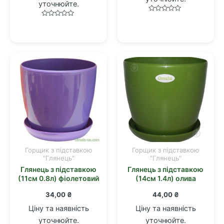
уточнюйте.
Оцінено
Оцінено
в
в
0
0
з
з
5
5
Горщик з підставкою
Горщик з підставкою
"Глянець"
"Глянець"
Глянець з підставкою
Глянець з підставкою
(11см 0.8л) фіолетовий
(14см 1.4л) олива
34,00
₴
44,00
₴
Ціну та наявність
Ціну та наявність
уточнюйте.
уточнюйте.