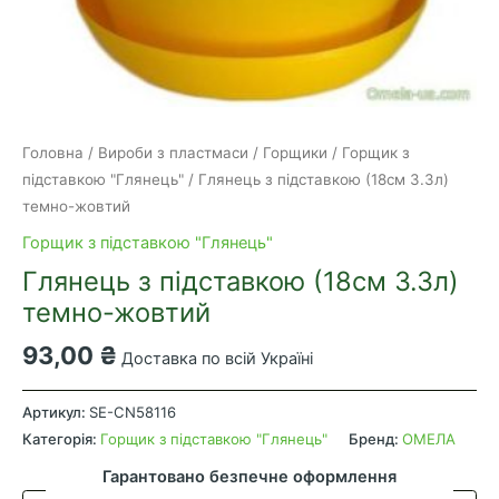
Головна
/
Вироби з пластмаси
/
Горщики
/
Горщик з
підставкою "Глянець"
/ Глянець з підставкою (18см 3.3л)
темно-жовтий
Горщик з підставкою "Глянець"
Глянець з підставкою (18см 3.3л)
темно-жовтий
93,00
₴
Доставка по всій Україні
Глянець
з
Артикул:
SE-CN58116
підставкою
Категорія:
Горщик з підставкою "Глянець"
Бренд:
ОМЕЛА
(18см
Гарантовано безпечне оформлення
3.3л)