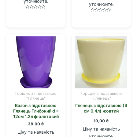
уточнюйте.
уточнюйте.
Оцінено
Оцінено
в
в
0
0
з
з
5
5
Горщик з підставкою
Горщик з підставкою
"Глянець"
"Глянець"
Вазон з підставкою
Глянець з підставкою (9
Глянець Глибокий d =
см 0.4л) жовтий
12см 1.2л фіолетовий
19,00
₴
38,00
₴
Ціну та наявність
Ціну та наявність
уточнюйте.