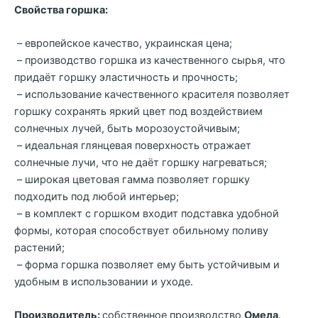
Свойства горшка:
– европейское качество, украинская цена;
– производство горшка из качественного сырья, что
придаёт горшку эластичность и прочность;
– использование качественного красителя позволяет
горшку сохранять яркий цвет под воздействием
солнечных лучей, быть морозоустойчивым;
– идеальная глянцевая поверхность отражает
солнечные лучи, что не даёт горшку нагреваться;
– широкая цветовая гамма позволяет горшку
подходить под любой интерьер;
– в комплект с горшком входит подставка удобной
формы, которая способствует обильному поливу
растений;
– форма горшка позволяет ему быть устойчивым и
удобным в использовании и уходе.
Производитель:
собственное производство
Омела
.