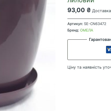
93,00
₴
Доставка 
Глянець
з
Артикул:
SE-CN63472
підставкою
Бренд:
ОМЕЛА
(18см
Гарантова
3.3л)
темно-
лиловий
кількість
Ціну та наявність уто