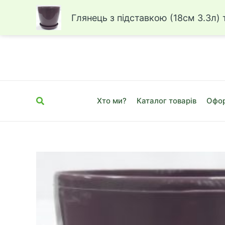
Глянець з підставкою (18см 3.3л)
Перейти
до
вмісту
Пошук
Хто ми?
Каталог товарів
Офор