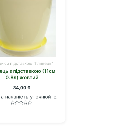
ик з підставкою "Глянець"
ець з підставкою (11см
0.8л) жовтий
34,00
₴
та наявність уточнюйте.
Оцінено
в
0
з
5