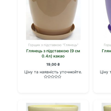
Горщик з підставкою "Глянець"
Горщ
Глянець з підставкою (9 см
Глян
0.4л) какао
19,00
₴
Ціну та наявність уточнюйте.
Ціну 
Оцінено
в
0
з
5