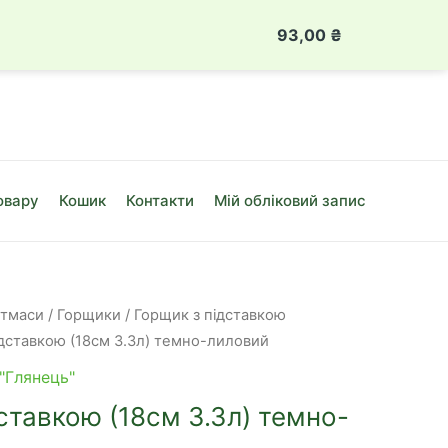
 888 49 08
Луцьк, вул. Привокзальна, 10Б
93,00
₴
Глянець
з
підставко
(18см
3.3л)
темно-
овару
Кошик
Контакти
Мій обліковий запис
лиловий
кількість
стмаси
/
Горщики
/
Горщик з підставкою
ідставкою (18см 3.3л) темно-лиловий
"Глянець"
ставкою (18см 3.3л) темно-