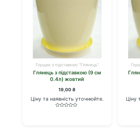
Горщик з підставкою "Глянець"
Горщ
Глянець з підставкою (9 см
Глян
0.4л) жовтий
19,00
₴
Ціну та наявність уточнюйте.
Ціну 
Оцінено
в
0
з
5