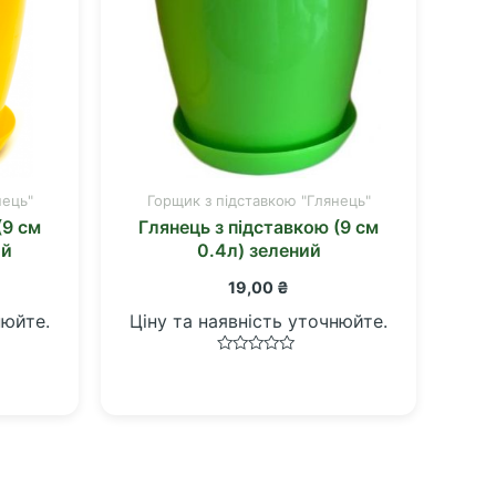
нець"
Горщик з підставкою "Глянець"
(9 см
Глянець з підставкою (9 см
ий
0.4л) зелений
19,00
₴
нюйте.
Ціну та наявність уточнюйте.
Оцінено
в
0
з
5