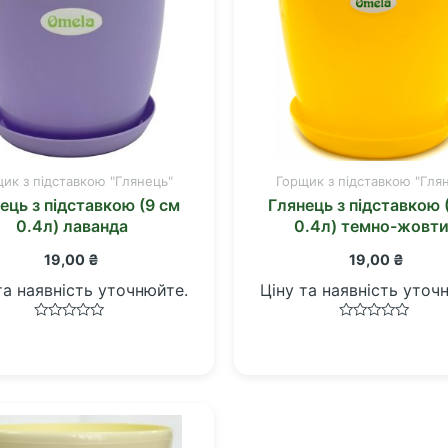
ик з підставкою "Глянець"
Горщик з підставкою "Гля
ець з підставкою (9 см
Глянець з підставкою 
0.4л) лаванда
0.4л) темно-жовт
19,00
₴
19,00
₴
та наявність уточнюйте.
Ціну та наявність уточ
Оцінено
Оцінено
в
в
0
0
з
з
5
5