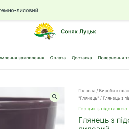
☎
+38 (050)
 темно-лиловий
Сонях Луцьк
млення замовлення
Оплата
Доставка
Повернення т
Головна
/
Вироби з пла
"Глянець"
/ Глянець з п
Горщик з підставкою 
Глянець з під
лиловий