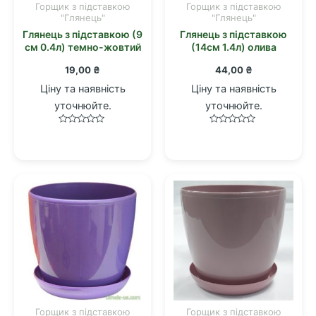
Горщик з підставкою
Горщик з підставкою
"Глянець"
"Глянець"
Глянець з підставкою (9
Глянець з підставкою
см 0.4л) темно-жовтий
(14см 1.4л) олива
19,00
₴
44,00
₴
Ціну та наявність
Ціну та наявність
уточнюйте.
уточнюйте.
Оцінено
Оцінено
в
в
0
0
з
з
5
5
Горщик з підставкою
Горщик з підставкою