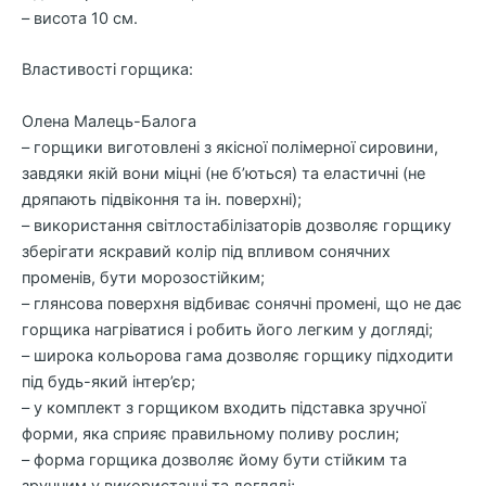
– висота 10 см.
Властивості горщика:
Олена Малець-Балога
– горщики виготовлені з якісної полімерної сировини,
завдяки якій вони міцні (не б’ються) та еластичні (не
дряпають підвіконня та ін. поверхні);
– використання світлостабілізаторів дозволяє горщику
зберігати яскравий колір під впливом сонячних
променів, бути морозостійким;
– глянсова поверхня відбиває сонячні промені, що не дає
горщика нагріватися і робить його легким у догляді;
– широка кольорова гама дозволяє горщику підходити
під будь-який інтер’єр;
– у комплект з горщиком входить підставка зручної
форми, яка сприяє правильному поливу рослин;
– форма горщика дозволяє йому бути стійким та
зручним у використанні та догляді;