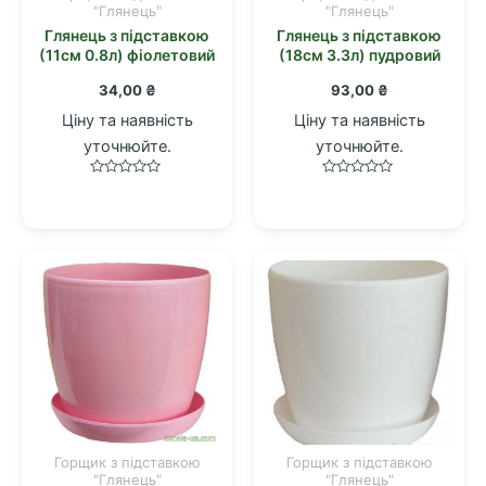
"Глянець"
"Глянець"
Глянець з підставкою
Глянець з підставкою
(11см 0.8л) фіолетовий
(18см 3.3л) пудровий
34,00
₴
93,00
₴
Ціну та наявність
Ціну та наявність
уточнюйте.
уточнюйте.
Оцінено
Оцінено
в
в
0
0
з
з
5
5
Горщик з підставкою
Горщик з підставкою
"Глянець"
"Глянець"