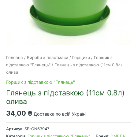
Головна
/
Вироби з пластмаси
/
Горщики
/
Горщик з
підставкою "Глянець"
/ Глянець з підставкою (11см 0.8л)
олива
Горщик з підставкою "Глянець"
Глянець з підставкою (11см 0.8л)
олива
34,00
₴
Доставка по всій Україні
Глянець
з
Артикул:
SE-CN63947
підставкою
Категорія:
Горщик з підставкою "Глянець"
Бренд:
ОМЕЛА