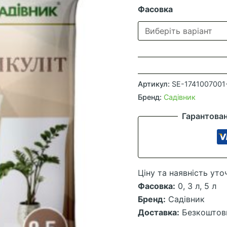
Фасовка
Вермикуліт
Садівник
Артикул:
SE-1741007001
кількість
Бренд:
Садівник
Гарантова
Ціну та наявність уто
Фасовка:
0, 3 л, 5 л
Бренд:
Садівник
Доставка:
Безкоштов