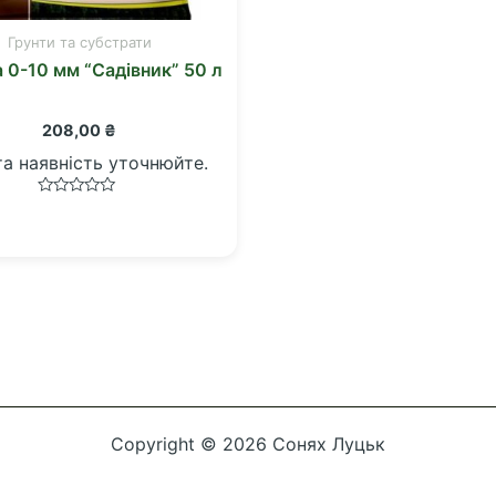
Грунти та субстрати
 0-10 мм “Садівник” 50 л
208,00
₴
та наявність уточнюйте.
Оцінено
в
0
з
5
Copyright © 2026 Сонях Луцьк