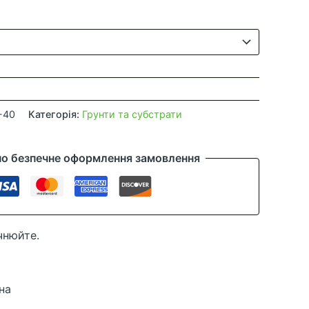
цін:
від
24,00 ₴
до
115,00 ₴
-40
Категорія:
Грунти та субстрати
но безпечне оформлення замовлення
чнюйте.
на