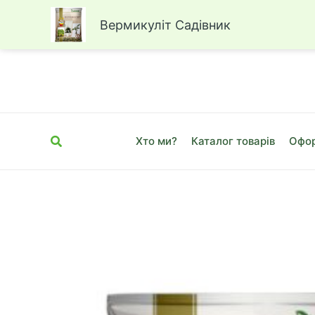
Вермикуліт Садівник
Перейти
до
вмісту
Пошук
Хто ми?
Каталог товарів
Офор