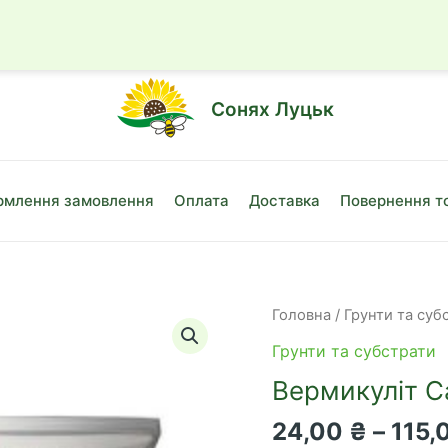
☎
+38 (050)
Сонях Луцьк
млення замовлення
Оплата
Доставка
Повернення т
Головна
/
Грунти та суб
Грунти та субстрати
Вермикуліт С
24,00
₴
–
115,