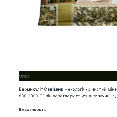
Опис
Додаткова інформація
Відгуки (0)
Вермикуліт Садівник
– екологічно чистий міне
800-1000 Сº він перетворюється в сипучий, лу
Властивості: