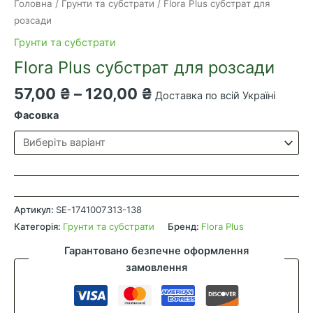
Головна
/
Грунти та субстрати
/ Flora Plus субстрат для
розсади
Грунти та субстрати
Flora Plus субстрат для розсади
Діапазон
57,00
₴
–
120,00
₴
Доставка по всій Україні
цін:
Фасовка
від
57,00 ₴
до
120,00 ₴
Flora
Plus
Артикул:
SE-1741007313-138
субстрат
Категорія:
Грунти та субстрати
Бренд:
Flora Plus
для
Гарантовано безпечне оформлення
розсади
замовлення
кількість