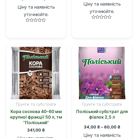
варіантів.
цін:
Ціну та наявність
Ціну та наявність
від
Параметри
уточнюйте.
57,00 ₴
уточнюйте.
можна
до
Оцінено
156,00 ₴
вибрати
Оцінено
в
в
0
на
0
з
з
5
сторінці
5
товару
Грунти та субстрати
Грунти та субстрати
Цей
Кора соснова 40-60 мм
Поліський субстрат для
товар
крупної фракції 50 л, тм
фіалок 2,5 л
має
“Поліський”
Діапазо
34,00
₴
–
60,00
₴
кілька
341,00
₴
цін:
варіантів.
Ціну та наявність
від