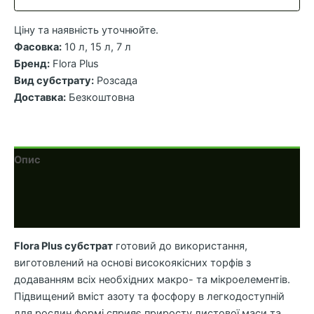
Ціну та наявність уточнюйте.
Фасовка:
10 л, 15 л, 7 л
Бренд:
Flora Plus
Вид субстрату:
Розсада
Доставка:
Безкоштовна
Опис
Додаткова інформація
Відгуки (0)
Flora Plus субстрат
готовий до використання,
виготовлений на основі високоякісних торфів з
додаванням всіх необхідних макро- та мікроелементів.
Підвищений вміст азоту та фосфору в легкодоступній
для рослин формі сприяє приросту листової маси та