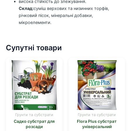
висока стійкість до злежування.
Склад:
суміш верхових та низинних торфів,
річковий пісок, мінеральні добавки,
мікроелементи.
Супутні товари
Грунти та субстрати
Грунти та субстрати
Цей
Цей
Садко субстрат для
Flora Plus субстрат
товар
товар
розсади
універсальний
має
має