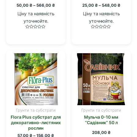
Діапазон
Діапазо
50,00
₴
–
566,00
₴
25,00
₴
–
548,00
₴
кілька
кілька
цін:
цін:
варіантів.
варіантів.
Ціну та наявність
Ціну та наявність
від
від
Параметри
Параметри
50,00 ₴
25,00 ₴
уточнюйте.
уточнюйте.
до
до
можна
можна
566,00 ₴
548,00 
Оцінено
Оцінено
вибрати
вибрати
в
в
0
0
на
на
з
з
5
5
сторінці
сторінці
товару
товару
Грунти та субстрати
Грунти та субстрати
Цей
Flora Plus субстрат для
Мульча 0-10 мм
товар
декоративно-листяних
“Садівник” 50 л
має
рослин
208,00
₴
кілька
Діапазон
57,00
₴
–
156,00
₴