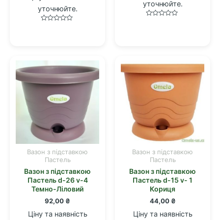
уточнюйте.
уточнюйте.
Оцінено
Оцінено
в
в
0
0
з
з
5
5
Вазон з підставкою
Вазон з підставкою
Пастель
Пастель
Вазон з підставкою
Вазон з підставкою
Пастель d-26 v-4
Пастель d-15 v- 1
Темно-Ліловий
Кориця
92,00
₴
44,00
₴
Ціну та наявність
Ціну та наявність