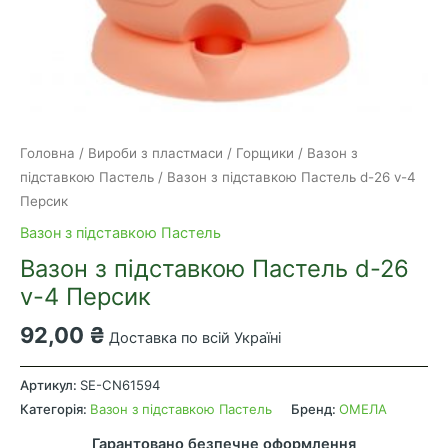
Головна
/
Вироби з пластмаси
/
Горщики
/
Вазон з
підставкою Пастель
/ Вазон з підставкою Пастель d-26 v-4
Персик
Вазон з підставкою Пастель
Вазон з підставкою Пастель d-26
v-4 Персик
92,00
₴
Доставка по всій Україні
Вазон
з
Артикул:
SE-CN61594
підставкою
Категорія:
Вазон з підставкою Пастель
Бренд:
ОМЕЛА
Пастель
Гарантовано безпечне оформлення