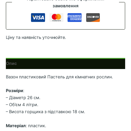
d-
замовлення
26
v-
4
Персик
Ціну та наявність уточнюйте.
кількість
Опис
Вазон пластиковий Пастель для кімнатних рослин.
Розміри
:
– Діаметр 26 см.
– Об’єм 4 літри.
– Висота горщика з підставкою 18 см.
Матеріал
: пластик.