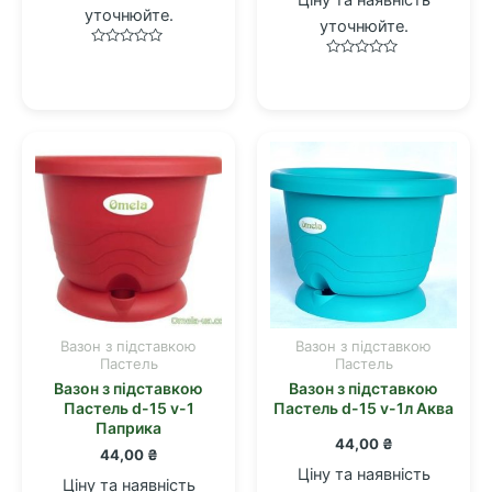
уточнюйте.
уточнюйте.
Оцінено
Оцінено
в
в
0
0
з
з
5
5
Вазон з підставкою
Вазон з підставкою
Пастель
Пастель
Вазон з підставкою
Вазон з підставкою
Пастель d-15 v-1
Пастель d-15 v-1л Аква
Паприка
44,00
₴
44,00
₴
Ціну та наявність
Ціну та наявність