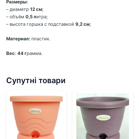
Размеры:
– диаметр
12 см
;
– объём
0,5 л
итра;
– высота горшка с подставкой
9,2 см
;
Материал:
пластик.
Вес
:
44 г
рамма.
Супутні товари