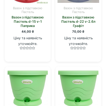
Вазон з підставкою
Вазон з підставкою
Пастель
Пастель
Вазон з підставкою
Вазон з підставкою
Пастель d-15 v-1
Пастель d-22 v-2.6л
Паприка
Графіт
44,00
₴
70,00
₴
Ціну та наявність
Ціну та наявність
уточнюйте.
уточнюйте.
Оцінено
Оцінено
в
в
0
0
з
з
5
5