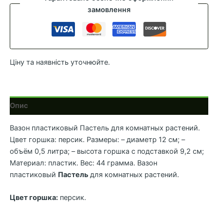
d-
замовлення
12
v-
0.5
Персик
Ціну та наявність уточнюйте.
кількість
Опис
Вазон пластиковый Пастель для комнатных растений.
Цвет горшка: персик. Размеры: – диаметр 12 см; –
объём 0,5 литра; – высота горшка с подставкой 9,2 см;
Материал: пластик. Вес: 44 грамма. Вазон
пластиковый
Пастель
для комнатных растений.
Цвет горшка:
персик.