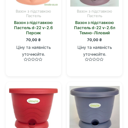
Вазон з підставкою
Вазон з підставкою
Пастель
Пастель
Вазон з підставкою
Вазон з підставкою
Пастель d-22 v-2.6
Пастель d-22 v-2.6л
Персик
Темно-Ліловий
70,00
₴
70,00
₴
Ціну та наявність
Ціну та наявність
уточнюйте.
уточнюйте.
Оцінено
Оцінено
в
в
0
0
з
з
5
5