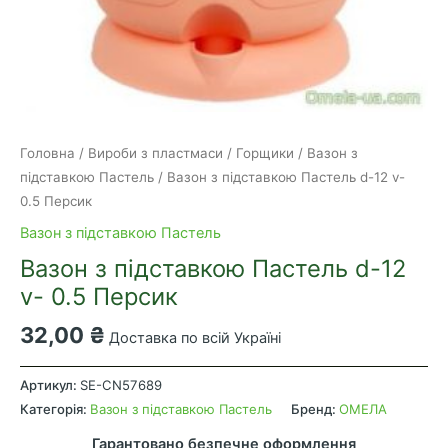
Головна
/
Вироби з пластмаси
/
Горщики
/
Вазон з
підставкою Пастель
/ Вазон з підставкою Пастель d-12 v-
0.5 Персик
Вазон з підставкою Пастель
Вазон з підставкою Пастель d-12
v- 0.5 Персик
32,00
₴
Доставка по всій Україні
Вазон
з
Артикул:
SE-CN57689
підставкою
Категорія:
Вазон з підставкою Пастель
Бренд:
ОМЕЛА
Пастель
Гарантовано безпечне оформлення