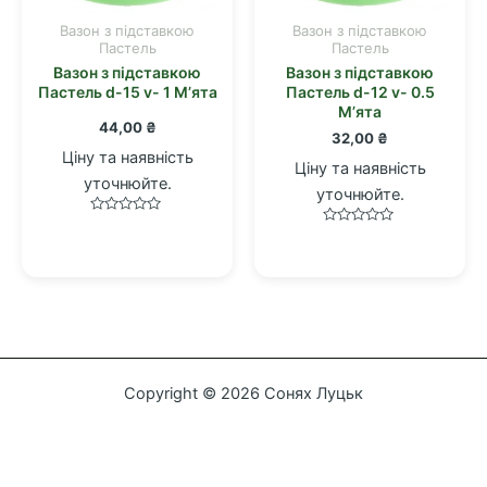
Вазон з підставкою
Вазон з підставкою
Пастель
Пастель
Вазон з підставкою
Вазон з підставкою
Пастель d-15 v- 1 М’ята
Пастель d-12 v- 0.5
М’ята
44,00
₴
32,00
₴
Ціну та наявність
Ціну та наявність
уточнюйте.
уточнюйте.
Оцінено
Оцінено
в
в
0
0
з
з
5
5
Copyright © 2026 Сонях Луцьк