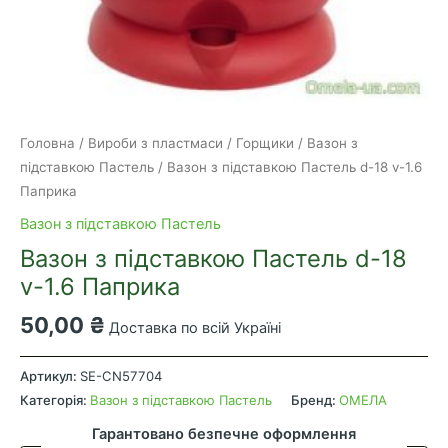
Головна
/
Вироби з пластмаси
/
Горщики
/
Вазон з
підставкою Пастель
/ Вазон з підставкою Пастель d-18 v-1.6
Паприка
Вазон з підставкою Пастель
Вазон з підставкою Пастель d-18
v-1.6 Паприка
50,00
₴
Доставка по всій Україні
Вазон
з
Артикул:
SE-CN57704
підставкою
Категорія:
Вазон з підставкою Пастель
Бренд:
ОМЕЛА
Пастель
Гарантовано безпечне оформлення