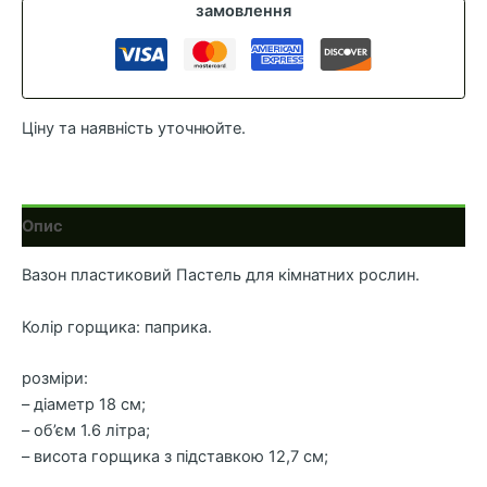
d-
замовлення
18
v-
1.6
Паприка
Ціну та наявність уточнюйте.
кількість
Опис
Вазон пластиковий Пастель для кімнатних рослин.
Колір горщика: паприка.
розміри:
– діаметр 18 см;
– об’єм 1.6 літра;
– висота горщика з підставкою 12,7 см;