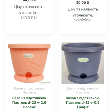
50,00
₴
Ціну та наявність
Ціну та наявність
уточнюйте.
уточнюйте.
Оцінено
Оцінено
в
в
0
0
з
з
5
5
Вазон з підставкою
Вазон з підставкою
Пастель
Пастель
Вазон з підставкою
Вазон з підставкою
Пастель d-22 v-2.6
Пастель d-12 v-0.5
Персик
Графіт