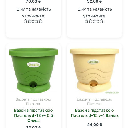
70,00
₴
32,00
₴
Ціну та наявність
Ціну та наявність
уточнюйте.
уточнюйте.
Оцінено
Оцінено
в
в
0
0
з
з
5
5
Вазон з підставкою
Вазон з підставкою
Пастель
Пастель
Вазон з підставкою
Вазон з підставкою
Пастель d-12 v- 0.5
Пастель d-15 v-1 Ваніль
Олива
44,00
₴
32,00
₴