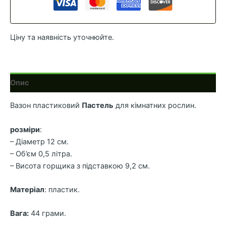
v-
0.5
Пудра
Ціну та наявність уточнюйте.
кількість
Опис
Вазон пластиковий
Пастель
для кімнатних рослин.
розміри
:
– Діаметр 12 см.
– Об’єм 0,5 літра.
– Висота горщика з підставкою 9,2 см.
Матеріал
: пластик.
Вага:
44 грами.