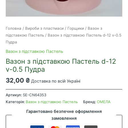
Головна
/
Вироби з пластмаси
/
Горщики
/
Вазон з
підставкою Пастель
/ Вазон з підставкою Пастель d-12 v-0.5
Пудра
Вазон з підставкою Пастель
Вазон з підставкою Пастель d-12
v-0.5 Пудра
32,00
₴
Доставка по всій Україні
Вазон
з
Артикул:
SE-CN64353
підставкою
Категорія:
Вазон з підставкою Пастель
Бренд:
ОМЕЛА
Пастель
Гарантовано безпечне оформлення
d-
замовлення
12