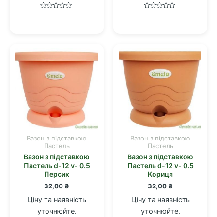
Оцінено
Оцінено
в
в
0
0
з
з
5
5
Вазон з підставкою
Вазон з підставкою
Пастель
Пастель
Вазон з підставкою
Вазон з підставкою
Пастель d-12 v- 0.5
Пастель d-12 v- 0.5
Персик
Кориця
32,00
₴
32,00
₴
Ціну та наявність
Ціну та наявність
уточнюйте.
уточнюйте.