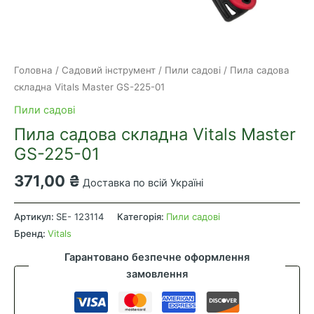
Головна
/
Садовий інструмент
/
Пили садові
/ Пила садова
складна Vitals Master GS-225-01
Пили садові
Пила садова складна Vitals Master
GS-225-01
371,00
₴
Доставка по всій Україні
Пила
садова
Артикул:
SE- 123114
Категорія:
Пили садові
складна
Бренд:
Vitals
Vitals
Гарантовано безпечне оформлення
Master
замовлення
GS-
225-