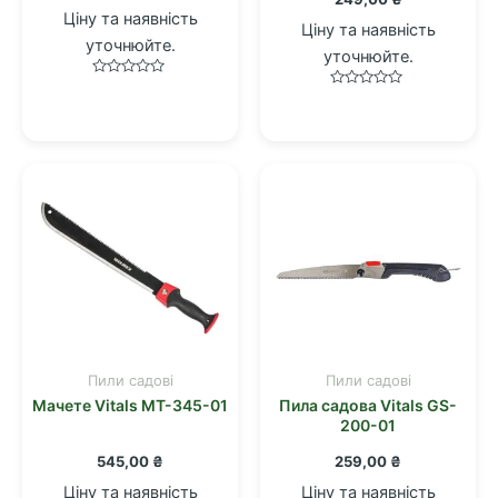
Ціну та наявність
Ціну та наявність
уточнюйте.
уточнюйте.
Оцінено
Оцінено
в
в
0
0
з
з
5
5
Пили садові
Пили садові
Мачете Vitals MT-345-01
Пила садова Vitals GS-
200-01
545,00
₴
259,00
₴
Ціну та наявність
Ціну та наявність