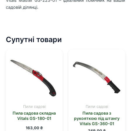
Vitals Master GS-225-01 – ідеальний помічник на вашій
садовій ділянці.
Супутні товари
Пили садові
Пили садові
Пила садова складна
Пила садова з
Vitals GS-180-01
рукояткою під штангу
Vitals GS-360-01
163,00
₴
249,00
₴