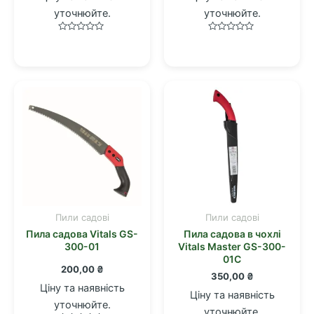
уточнюйте.
уточнюйте.
Оцінено
Оцінено
в
в
0
0
з
з
5
5
Пили садові
Пили садові
Пила садова Vitals GS-
Пила садова в чохлі
300-01
Vitals Master GS-300-
01C
200,00
₴
350,00
₴
Ціну та наявність
Ціну та наявність
уточнюйте.
уточнюйте.