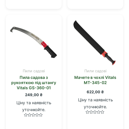
в
в
0
0
з
з
5
5
Пили садові
Пили садові
Пила садова з
Мачете в чохлі Vitals
рукояткою під штангу
MT-345-02
Vitals GS-360-01
622,00
₴
249,00
₴
Ціну та наявність
Ціну та наявність
уточнюйте.
уточнюйте.
Оцінено
Оцінено
в
в
0
0
з