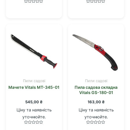
Оцінено
Оцінено
в
в
0
0
з
з
5
5
Пили садові
Пили садові
Мачете Vitals MT-345-01
Пила садова складна
Vitals GS-180-01
545,00
₴
163,00
₴
Ціну та наявність
Ціну та наявність
уточнюйте.
уточнюйте.
Оцінено
Оцінено