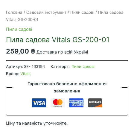
Головна
/
Садовий інструмент
/
Пили садові
/ Пила садова
Vitals GS-200-01
Пили садові
Пила садова Vitals GS-200-01
259,00
₴
Доставка по всій Україні
Пила
садова
Артикул:
SE- 163194
Категорія:
Пили садові
Vitals
Бренд:
Vitals
GS-
Гарантовано безпечне оформлення
200-
замовлення
01
кількість
Ціну та наявність уточнюйте.