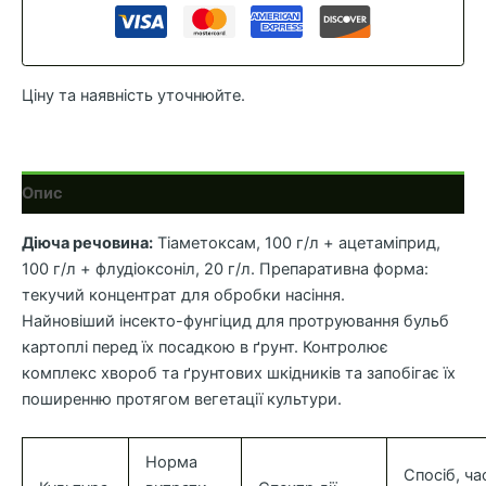
(Ukravit)
кількість
Ціну та наявність уточнюйте.
Опис
Діюча речовина:
Тіаметоксам, 100 г/л + ацетаміприд,
100 г/л + флудіоксоніл, 20 г/л. Препаративна форма:
текучий концентрат для обробки насіння.
Найновіший інсекто-фунгіцид для протруювання бульб
картоплі перед їх посадкою в ґрунт. Контролює
комплекс хвороб та ґрунтових шкідників та запобігає їх
поширенню протягом вегетації культури.
Норма
Спосіб, ча