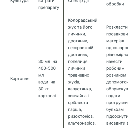
Культура
витрати
Спектр дії
обробки
препарату
Колорадський
жук та його
Розкласти
личинки,
посадков
дротяник,
матеріал
несправжній
одношаров
дротяник,
рівномірн
30 мл на
попелиця,
нанести
400-500
личинки
робочим
мл
травневих
розчином 
Картопля
води на
жуків,
допомого
30 кг
капустянка,
обприскув
картоплі
звичайна і
надати
срібляста
протруєн
парша,
бульбам
ризоктоніоз,
підсохнути
альтернаріоз,
висадити 