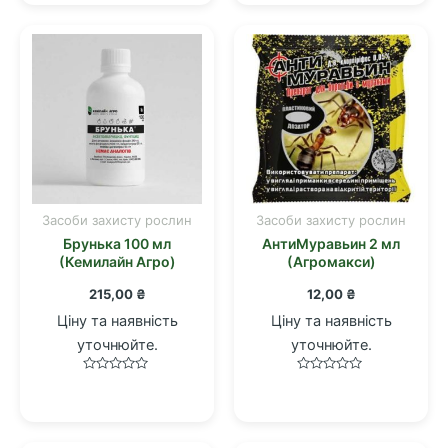
з
5
5
Засоби захисту рослин
Засоби захисту рослин
Брунька 100 мл
АнтиМуравьин 2 мл
(Кемилайн Агро)
(Агромакси)
215,00
₴
12,00
₴
Ціну та наявність
Ціну та наявність
уточнюйте.
уточнюйте.
Оцінено
Оцінено
в
в
0
0
з
з
5
5