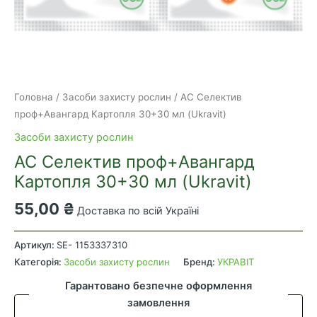
Головна
/
Засоби захисту рослин
/ АС Селектив
проф+Авангард Картопля 30+30 мл (Ukravit)
Засоби захисту рослин
АС Селектив проф+Авангард
Картопля 30+30 мл (Ukravit)
55,00
₴
Доставка по всій Україні
АС
Селектив
Артикул:
SE- 1153337310
проф+Авангард
Категорія:
Засоби захисту рослин
Бренд:
УКРАВІТ
Картопля
Гарантовано безпечне оформлення
30+30
замовлення
мл