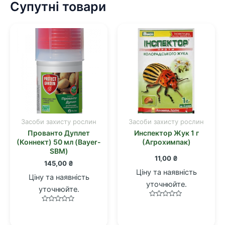
Супутні товари
Засоби захисту рослин
Засоби захисту рослин
Прованто Дуплет
Инспектор Жук 1 г
(Коннект) 50 мл (Bayer-
(Агрохимпак)
SBM)
11,00
₴
145,00
₴
Ціну та наявність
Ціну та наявність
уточнюйте.
уточнюйте.
Оцінено
Оцінено
в
в
0
0
з