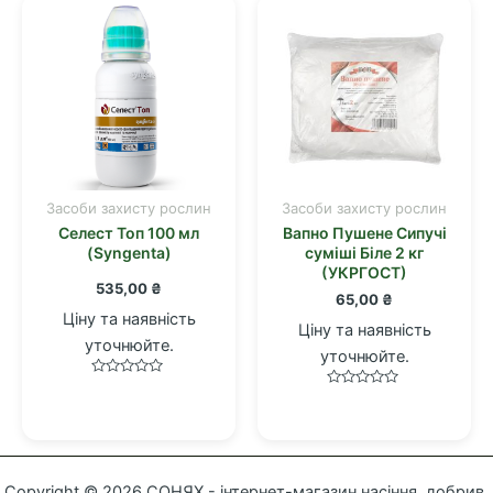
Засоби захисту рослин
Засоби захисту рослин
Селест Топ 100 мл
Вапно Пушене Сипучі
(Syngenta)
суміші Біле 2 кг
(УКРГОСТ)
535,00
₴
65,00
₴
Ціну та наявність
Ціну та наявність
уточнюйте.
уточнюйте.
Оцінено
Оцінено
в
в
0
0
з
з
5
5
Copyright © 2026 СОНЯХ - інтернет-магазин насіння, добрив,