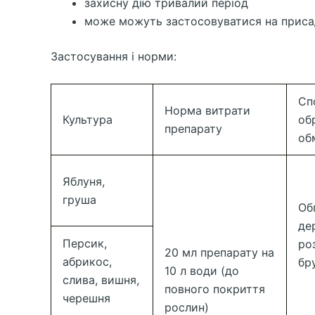
захисну дію тривалий період
може можуть застосовуватися на приса
Застосування і норми:
Сп
Норма витрати
Культура
об
препарату
об
Яблуня,
груша
Об
де
Персик,
ро
20 мл препарату на
абрикос,
бр
10 л води (до
слива, вишня,
повного покриття
черешня
рослин)