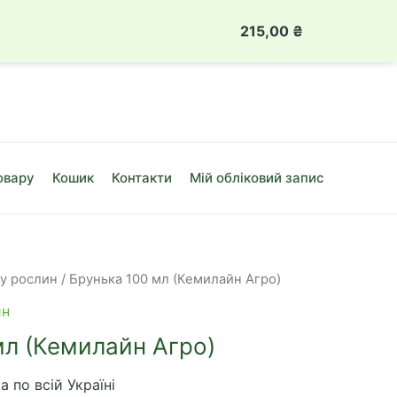
 888 49 08
Луцьк, вул. Привокзальна, 10Б
215,00
₴
Брунька
100
мл
(Кемилайн
Агро)
кількість
овару
Кошик
Контакти
Мій обліковий запис
ту рослин
/ Брунька 100 мл (Кемилайн Агро)
ин
мл (Кемилайн Агро)
 по всій Україні