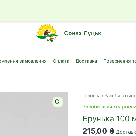
☎
+38 (050)
Сонях Луцьк
млення замовлення
Оплата
Доставка
Повернення т
Головна
/
Засоби захис
Засоби захисту росл
Брунька 100 
215,00
₴
Доставка