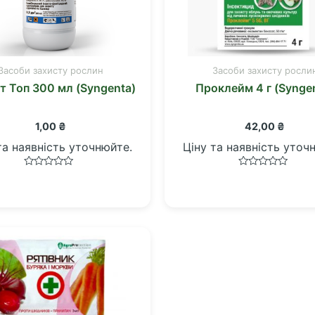
Засоби захисту рослин
Засоби захисту росли
т Топ 300 мл (Syngenta)
Проклейм 4 г (Synge
1,00
₴
42,00
₴
та наявність уточнюйте.
Ціну та наявність уточ
Оцінено
Оцінено
в
в
0
0
з
з
5
5