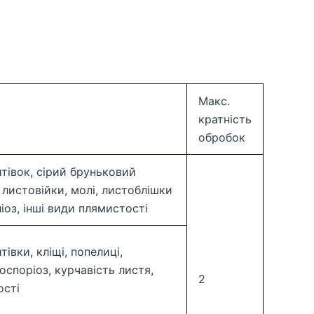
Макс.
кратність
обробок
итівок, сірий бруньковий
; листовійки, молі, листоблішки
ліоз, інші види плямистості
івки, кліщі, попелиці,
оспоріоз, курчавість листя,
2
ості