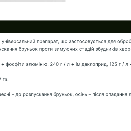
, універсальний препарат, що застосовується для обро
пускання бруньок проти зимуючих стадій збудників хворо
 фосфіти алюмінію, 240 г / л + імідаклоприд, 125 г / л +
 га.
весні – до розпускання бруньок, осінь – після опадання 