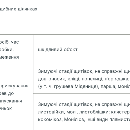
дибних ділянках
осіб, час
робки,
шкідливий об’єкт
меження
Зимуючі стадії щитівок, не справжні щ
довгоносик, кліщі, попелиці, п’єр ядака
прискування
(у т. ч. грушева Мідяниця), парша, моні
рев до
зпускання
Зимуючі стадії щитівок, не справжні щит
уньок
листовійки, молі, листоблішки; клястер
кокомікоз, Моніліоз, інші види плямист