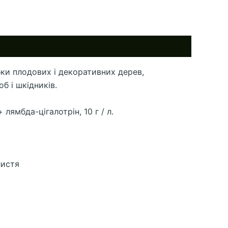
бки плодових і декоративних дерев,
б і шкідників.
 лямбда-цігалотрін, 10 г / л.
листя