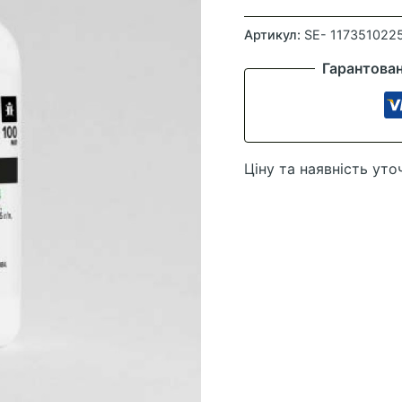
Брунька
100
Артикул:
SE- 117351022
мл
Гарантова
(Кемилайн
Агро)
кількість
Ціну та наявність уто