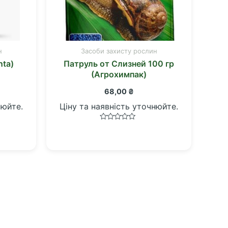
н
Засоби захисту рослин
nta)
Патруль от Слизней 100 гр
(Агрохимпак)
68,00
₴
нюйте.
Ціну та наявність уточнюйте.
Оцінено
в
0
з
5