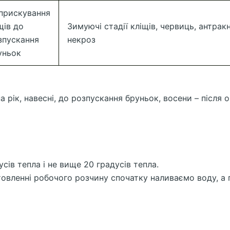
прискування
щів до
Зимуючі стадії кліщів, червиць, антрак
зпускання
некроз
уньок
 рік, навесні, до розпускання бруньок, восени – після 
ів тепла і не вище 20 градусів тепла.
отовленні робочого розчину спочатку наливаємо воду, а