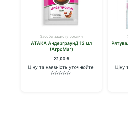
Засоби захисту рослин
АТАКА АндерграунД 12 мл
Рятува
(АгроМаг)
22,00
₴
Ціну та наявність уточнюйте.
Ціну 
Оцінено
в
0
з
5