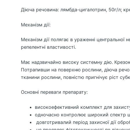
Діюча речовина: лямбда-цигалотрин, 50г/л; кр
Механізм дії:
Механізм дії полягає в ураженні центральної 
репелентні властивості.
Має надзвичайно високу системну дію. Крезок
Потрапивши на поверхню рослини, діюча речо
тканини рослини, повністю пригнічує ріст суб
Основні переваги препарату:
високоефективний комплект для захисту 
одночасно контролює широкий спектр
довготривалий період захисної дії обро
не проявляє фітотоксичності по віднош