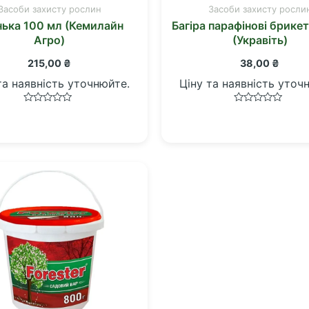
Засоби захисту рослин
Засоби захисту росли
нька 100 мл (Кемилайн
Багіра парафінові брикет
Агро)
(Укравіть)
215,00
₴
38,00
₴
та наявність уточнюйте.
Ціну та наявність уточ
Оцінено
Оцінено
в
в
0
0
з
з
5
5