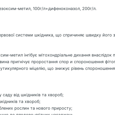
езоксим-метил, 100г/л+дифеноконазол, 200г/л.
нервової системи шкідника, що спричиняє швидку його 
сим-метил інгібує мітохондріальне дихання внаслідок 
вина пригнічує проростання спор и спороношення фітоп
кутикулярного міцелію, що знижує рівень спороношення
саду від шкідників та хвороб;
 шкідників та хвороб;
блених рослин та нового приросту;
енню до плодово-ягідних насаджень.