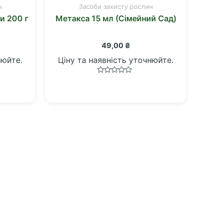
н
Засоби захисту рослин
и 200 г
Метакса 15 мл (Сімейний Сад)
49,00
₴
нюйте.
Ціну та наявність уточнюйте.
Оцінено
в
0
з
5