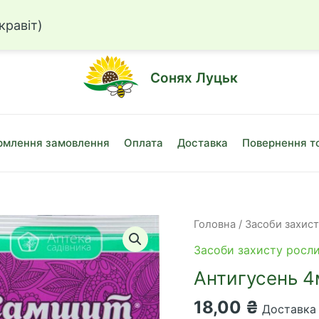
☎
+38 (050)
кравіт)
Сонях Луцьк
млення замовлення
Оплата
Доставка
Повернення т
Головна
/
Засоби захис
Засоби захисту росл
Антигусень 4
18,00
₴
Доставка 