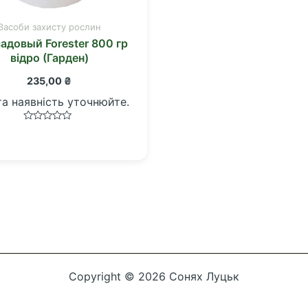
Засоби захисту рослин
адовый Forester 800 гр
відро (Гарден)
235,00
₴
та наявність уточнюйте.
Оцінено
в
0
з
5
Copyright © 2026 Сонях Луцьк