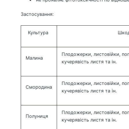
Застосування:
Культура
Шкод
Плодожерки, листовійки, поп
Малина
кучерявість листя та ін.
Плодожерки, листовійки, поп
Смородина
кучерявість листя та ін.
Плодожерки, листовійки, поп
Полуниця
кучерявість листя та ін.