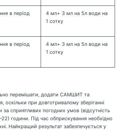
ння в період
4 мл+ 3 мл на 5л води на
1 сотку
ння в період
4 мл+ 3 мл на 5л води на
1 сотку
ельно перемішати, додати САМШИТ та
, оскільки при довготривалому зберіганні
 за сприятливих погодних умов (відсутність
8-22) години. Під час обприскування необхідно
хні. Найкращий результат забезпечується у