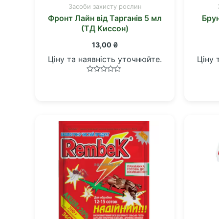
Засоби захисту рослин
Фронт Лайн від Тарганів 5 мл
Бру
(ТД Киссон)
13,00
₴
Ціну та наявність уточнюйте.
Ціну 
Оцінено
в
0
з
5