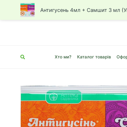
Антигусень 4мл + Самшит 3 мл (У
Перейти
до
вмісту
Пошук
Хто ми?
Каталог товарів
Офор