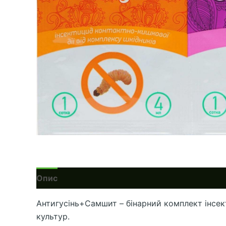
Опис
Антигусінь+Самшит – бінарний комплект інсек
культур.