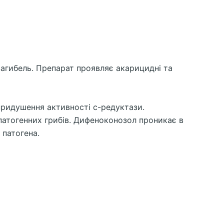
загибель. Препарат проявляє акарицидні та
придушення активності с-редуктази.
атогенних грибів. Дифеноконозол проникає в
 патогена.