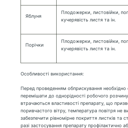
Плодожерки, листовійки, поп
Яблуня
кучерявість листя та ін.
Плодожерки, листовійки, поп
Порічки
кучерявість листя та ін.
Особливості використання:
Перед проведенням обприскування необхідно 
перемішати до однорідності робочого розчину
втрачаються властивості препарату, що призв
поривчастого вітру, температура повітря не ви
забезпечити рівномірне покриття листків та с
разі застосування препарату профілактично аб