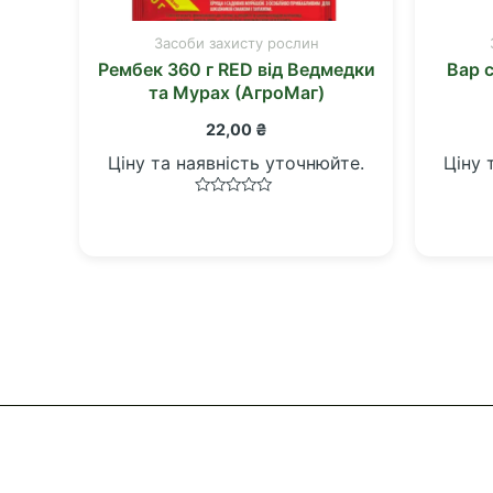
Засоби захисту рослин
Рембек 360 г RED від Ведмедки
Вар с
та Мурах (АгроМаг)
22,00
₴
Ціну та наявність уточнюйте.
Ціну 
Оцінено
в
0
з
5