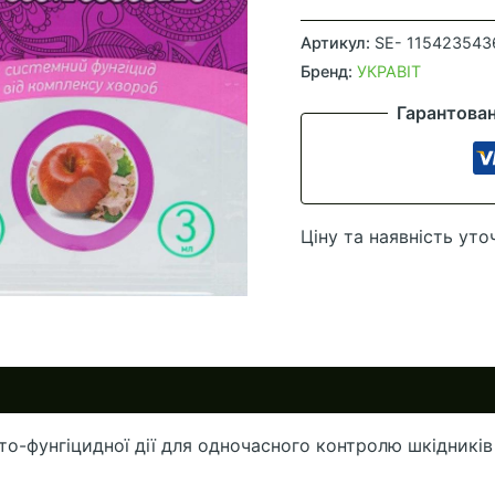
Антигусень
4мл
Артикул:
SE- 115423543
+
Бренд:
УКРАВІТ
Самшит
Гарантова
3
мл
(Укравіт)
кількість
Ціну та наявність уто
то-фунгіцидної дії для одночасного контролю шкідників