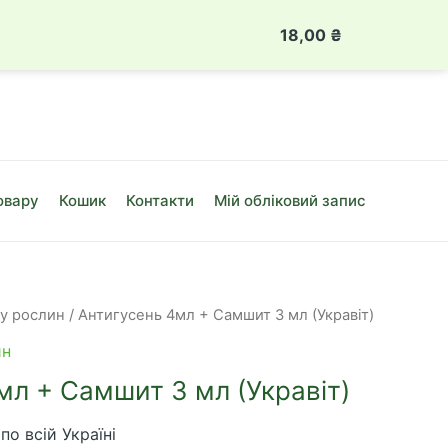
 888 49 08
Луцьк, вул. Привокзальна, 10Б
18,00
₴
Антигусен
4мл
+
Самшит
3
мл
овару
Кошик
Контакти
Мій обліковий запис
(Укравіт)
кількість
ту рослин
/ Антигусень 4мл + Самшит 3 мл (Укравіт)
ин
мл + Самшит 3 мл (Укравіт)
по всій Україні