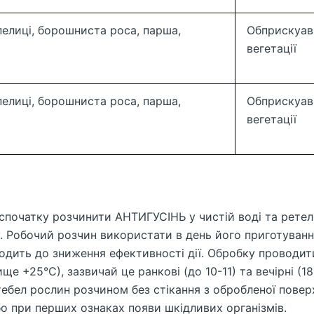
елиці, борошниста роса, парша,
Обприскуав
вегетації
елиці, борошниста роса, парша,
Обприскуав
вегетації
спочатку розчинити АНТИГУСІНЬ у чистій воді та рет
. Робочий розчин використати в день його приготування
одить до зниження ефективності дії. Обробку проводити
ще +25°С), зазвичай це ранкові (до 10-11) та вечірні (1
тебел рослин розчином без стікання з обробленої повер
о при перших ознаках появи шкідливих організмів.