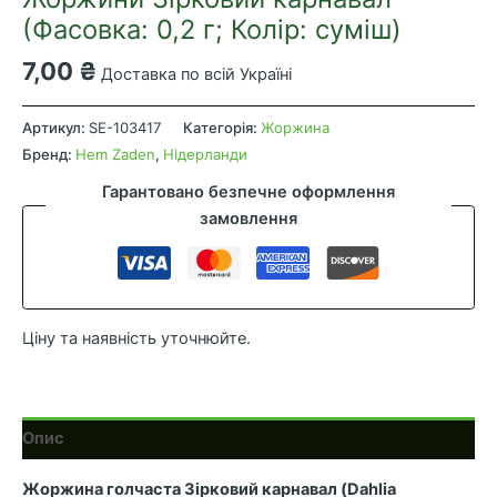
(Фасовка: 0,2 г; Колір: суміш)
7,00
₴
Доставка по всій Україні
Жоржини
Зірковий
Артикул:
SE-103417
Категорія:
Жоржина
карнавал
Бренд:
Hem Zaden
,
Нідерланди
(Фасовка:
Гарантовано безпечне оформлення
0,2
замовлення
г;
Колір:
суміш)
кількість
Ціну та наявність уточнюйте.
Опис
Жоржина голчаста Зірковий карнавал (Dahlia