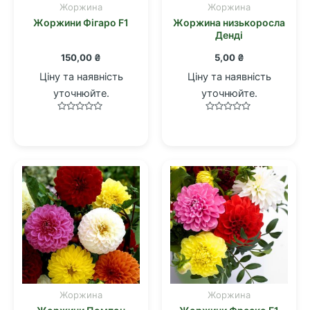
Жоржина
Жоржина
Жоржини Фігаро F1
Жоржина низькоросла
Денді
150,00
₴
5,00
₴
Ціну та наявність
Ціну та наявність
уточнюйте.
уточнюйте.
Оцінено
Оцінено
в
в
0
0
з
з
5
5
Жоржина
Жоржина