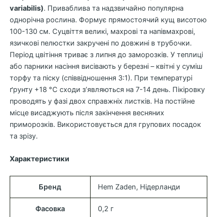
variabilis)
. Приваблива та надзвичайно популярна
однорічна рослина. Формує прямостоячий кущ висотою
100-130 см. Суцвіття великі, махрові та напівмахрові,
язичкові пелюстки закручені по довжині в трубочки.
Період цвітіння триває з липня до заморозків. У теплиці
або парники насіння висівають у березні – квітні у суміш
торфу та піску (співвідношення 3:1). При температурі
ґрунту +18 °С сходи з’являються на 7-14 день. Пікіровку
проводять у фазі двох справжніх листків. На постійне
місце висаджують після закінчення весняних
приморозків. Використовується для групових посадок
та зрізу.
Характеристики
Бренд
Hem Zaden, Нідерланди
Фасовка
0,2 г