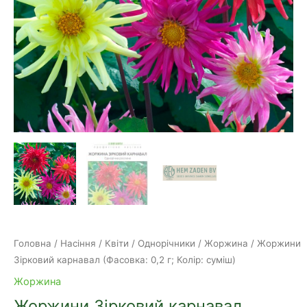
Головна
/
Насіння
/
Квіти
/
Однорічники
/
Жоржина
/ Жоржини
Зірковий карнавал (Фасовка: 0,2 г; Колір: суміш)
Жоржина
Жоржини Зірковий карнавал