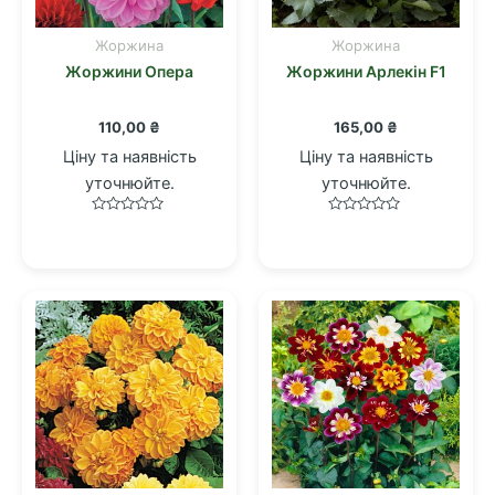
Жоржина
Жоржина
Жоржини Опера
Жоржини Арлекін F1
110,00
₴
165,00
₴
Ціну та наявність
Ціну та наявність
уточнюйте.
уточнюйте.
Оцінено
Оцінено
в
в
0
0
з
з
5
5