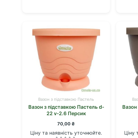
в
0
з
5
Вазон з підставкою Пастель
Ва
Вазон з підставкою Пастель d-
Вазон 
22 v-2.6 Персик
70,00
₴
Ціну та наявність уточнюйте.
Ціну 