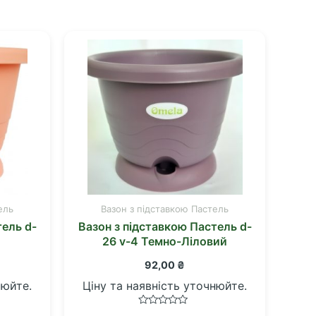
ель
Вазон з підставкою Пастель
тель d-
Вазон з підставкою Пастель d-
26 v-4 Темно-Ліловий
92,00
₴
нюйте.
Ціну та наявність уточнюйте.
Оцінено