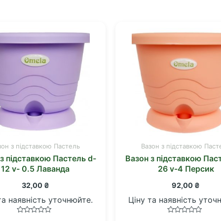
зон з підставкою Пастель
Вазон з підставкою Паст
з підставкою Пастель d-
Вазон з підставкою Пас
12 v- 0.5 Лаванда
26 v-4 Персик
32,00
₴
92,00
₴
та наявність уточнюйте.
Ціну та наявність уточ
Оцінено
Оцінено