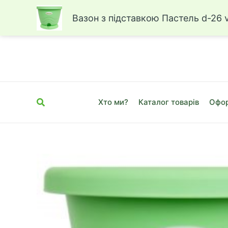
Вазон з підставкою Пастель d-26 v
Перейти
до
вмісту
Пошук
Хто ми?
Каталог товарів
Офор