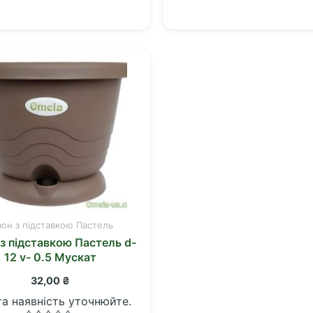
в
в
0
0
з
з
5
5
зон з підставкою Пастель
з підставкою Пастель d-
12 v- 0.5 Мускат
32,00
₴
та наявність уточнюйте.