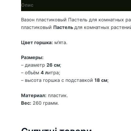
Опис
Вазон пластиковый Пастель для комнатных раст
пластиковый
Пастель
для комнатных растени
Цвет горшка:
м’ята.
Размеры:
– диаметр
26 см
;
– объём
4 л
итра;
– высота горшка с подставкой
18 см
;
Материал:
пластик.
Вес:
260 грамм.