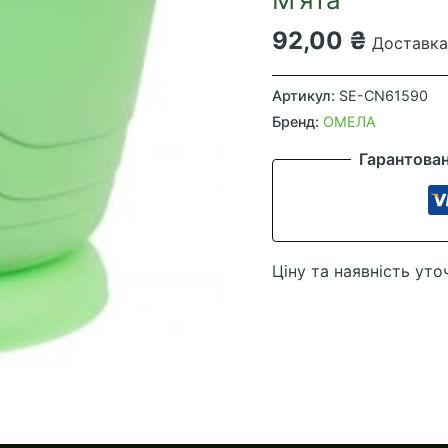
92,00
₴
Доставка 
Вазон
з
Артикул:
SE-CN61590
підставкою
Бренд:
ОМЕЛА
Пастель
Гарантова
d-
26
v-
4
Ціну та наявність уто
М'ята
кількість