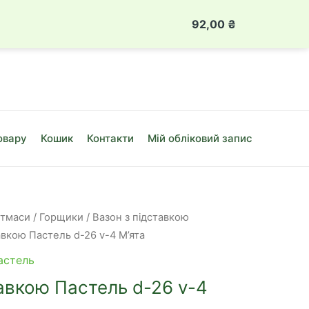
 888 49 08
Луцьк, вул. Привокзальна, 10Б
92,00
₴
Вазон
з
підставко
Пастель
d-
26
овару
Кошик
Контакти
Мій обліковий запис
v-
4
М'ята
кількість
стмаси
/
Горщики
/
Вазон з підставкою
авкою Пастель d-26 v-4 М’ята
астель
тавкою Пастель d-26 v-4