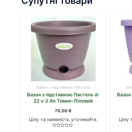
Супутні товари
Вазон з підставкою Пастель
Ва
Вазон з підставкою Пастель d-
Вазон 
22 v-2.6л Темно-Ліловий
70,00
₴
Ціну та наявність уточнюйте.
Ціну 
Оцінено