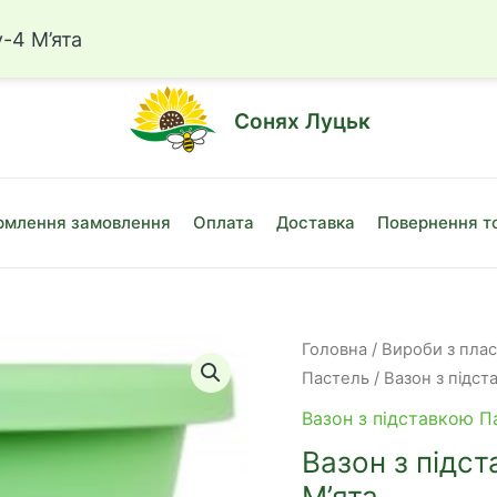
☎
+38 (050)
-4 М’ята
Сонях Луцьк
млення замовлення
Оплата
Доставка
Повернення т
Головна
/
Вироби з пла
Пастель
/ Вазон з підст
Вазон з підставкою П
Вазон з підс
М’ята