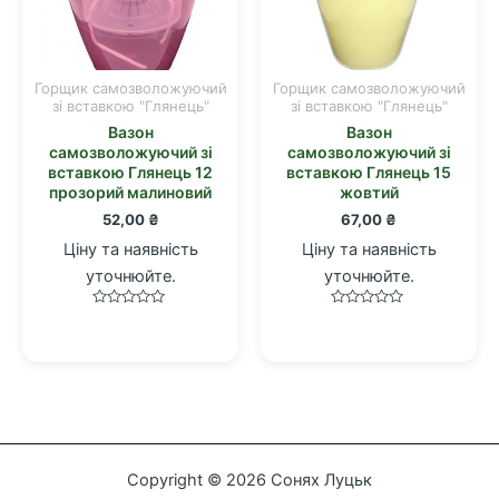
Горщик самозволожуючий
Горщик самозволожуючий
зі вставкою "Глянець"
зі вставкою "Глянець"
Вазон
Вазон
самозволожуючий зі
самозволожуючий зі
вставкою Глянець 12
вставкою Глянець 15
прозорий малиновий
жовтий
52,00
₴
67,00
₴
Ціну та наявність
Ціну та наявність
уточнюйте.
уточнюйте.
Оцінено
Оцінено
в
в
0
0
з
з
5
5
Copyright © 2026 Сонях Луцьк