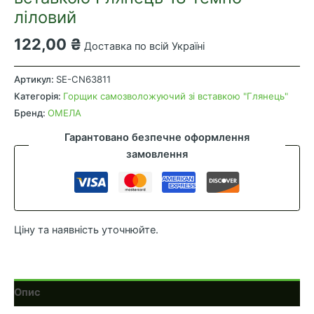
ліловий
122,00
₴
Доставка по всій Україні
Вазон
самозволожуючий
Артикул:
SE-CN63811
зі
Категорія:
Горщик самозволожуючий зі вставкою "Глянець"
вставкою
Бренд:
ОМЕЛА
Глянець
Гарантовано безпечне оформлення
18
замовлення
темно-
ліловий
кількість
Ціну та наявність уточнюйте.
Опис