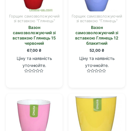
Горщик самозволожуючий
Горщик самозволожуючий
зі вставкою "Глянець"
зі вставкою "Глянець"
Вазон
Вазон
самозволожуючий зі
самозволожуючий зі
вставкою Глянець 15
вставкою Глянець 12
червоний
блакитний
67,00
₴
52,00
₴
Ціну та наявність
Ціну та наявність
уточнюйте.
уточнюйте.
Оцінено
Оцінено
в
в
0
0
з
з
5
5