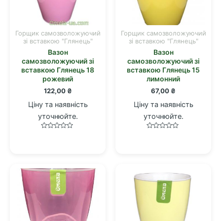
Горщик самозволожуючий
Горщик самозволожуючий
зі вставкою "Глянець"
зі вставкою "Глянець"
Вазон
Вазон
самозволожуючий зі
самозволожуючий зі
вставкою Глянець 18
вставкою Глянець 15
рожевий
лимонний
122,00
₴
67,00
₴
Ціну та наявність
Ціну та наявність
уточнюйте.
уточнюйте.
Оцінено
Оцінено
в
в
0
0
з
з
5
5