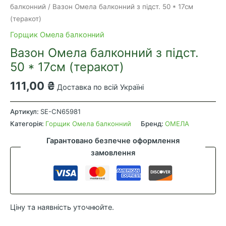
балконний
/ Вазон Омела балконний з підст. 50 * 17см
(теракот)
Горщик Омела балконний
Вазон Омела балконний з підст.
50 * 17см (теракот)
111,00
₴
Доставка по всій Україні
Вазон
Омела
Артикул:
SE-CN65981
балконний
Категорія:
Горщик Омела балконний
Бренд:
ОМЕЛА
з
Гарантовано безпечне оформлення
підст.
замовлення
50
*
17см
(теракот)
Ціну та наявність уточнюйте.
кількість