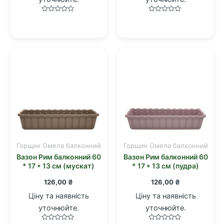
Оцінено
Оцінено
в
в
0
0
з
з
5
5
Горщик Омела балконний
Горщик Омела балконний
Вазон Рим балконний 60
Вазон Рим балконний 60
* 17 * 13 см (мускат)
* 17 * 13 см (пудра)
126,00
₴
126,00
₴
Ціну та наявність
Ціну та наявність
уточнюйте.
уточнюйте.