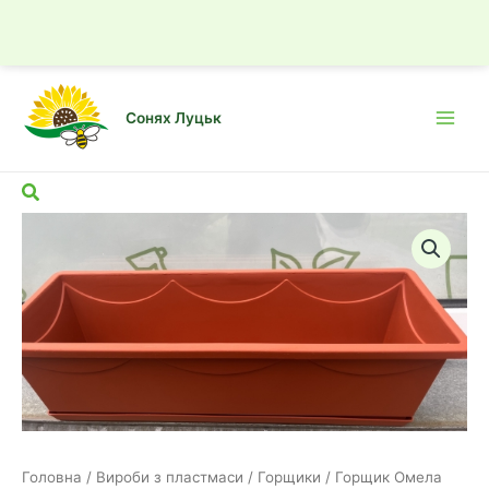
☎
Подзвонити
Як доїхати
Вазон
Омела
Перейти
балконний
до
Сонях Луцьк
з
вмісту
Main
підст.
Men
50
Пошук
*
17см
(теракот)
кількість
Головна
/
Вироби з пластмаси
/
Горщики
/
Горщик Омела