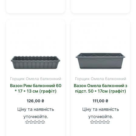
Оцінено
Оцінено
в
в
0
0
з
з
5
5
Горщик Омела балконний
Горщик Омела балконний
Вазон Рим балконний 60
Вазон Омела балконний з
* 17 * 13 см (графіт)
підст. 50 * 17см (графіт)
126,00
₴
111,00
₴
Ціну та наявність
Ціну та наявність
уточнюйте.
уточнюйте.
Оцінено
Оцінено
в
в
0
0