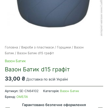
Головна
/
Вироби з пластмаси
/
Горщики
/
Вазон
Батик
/ Вазон Батик d15 графіт
Вазон Батик
Вазон Батик d15 графіт
33,00
₴
Доставка по всій Україні
Вазон
Батик
Артикул:
SE-CN64102
Категорія:
Вазон Батик
d15
Бренд:
ОМЕЛА
графіт
Гарантовано безпечне оформлення