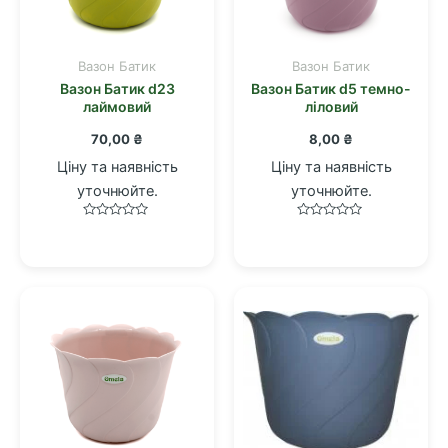
Вазон Батик
Вазон Батик
Вазон Батик d23
Вазон Батик d5 темно-
лаймовий
ліловий
70,00
₴
8,00
₴
Ціну та наявність
Ціну та наявність
уточнюйте.
уточнюйте.
Оцінено
Оцінено
в
в
0
0
з
з
5
5