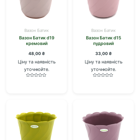
Вазон Батик
Вазон Батик
Вазон Батик d19
Вазон Батик d15
кремовий
пудровий
48,00
₴
33,00
₴
Ціну та наявність
Ціну та наявність
уточнюйте.
уточнюйте.
Оцінено
Оцінено
в
в
0
0
з
з
5
5