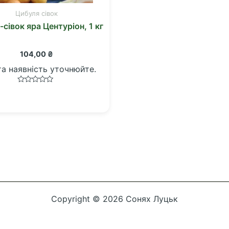
Цибуля сівок
сівок яра Центуріон, 1 кг
104,00
₴
та наявність уточнюйте.
Оцінено
в
0
з
5
Copyright © 2026 Сонях Луцьк