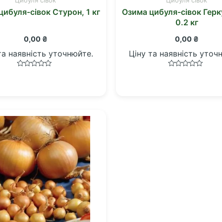
цибуля-сівок Стурон, 1 кг
Озима цибуля-сівок Герк
0.2 кг
0,00
₴
0,00
₴
та наявність уточнюйте.
Ціну та наявність уточ
Оцінено
Оцінено
в
в
0
0
з
з
5
5