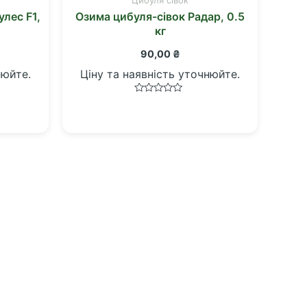
улес F1,
Озима цибуля-сівок Радар, 0.5
кг
90,00
₴
нюйте.
Ціну та наявність уточнюйте.
Оцінено
в
0
з
5