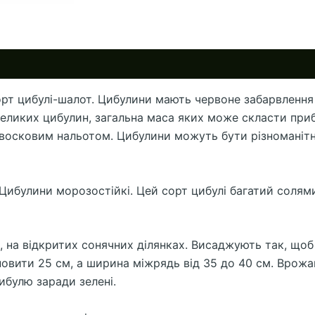
т цибулі-шалот. Цибулини мають червоне забарвлення рі
великих цибулин, загальна маса яких може скласти приб
з восковим нальотом. Цибулини можуть бути різноманітно
булини морозостійкі. Цей сорт цибулі багатий солями з
на відкритих сонячних ділянках. Висаджують так, щоб к
новити 25 см, а ширина міжрядь від 35 до 40 см. Врожа
булю заради зелені.