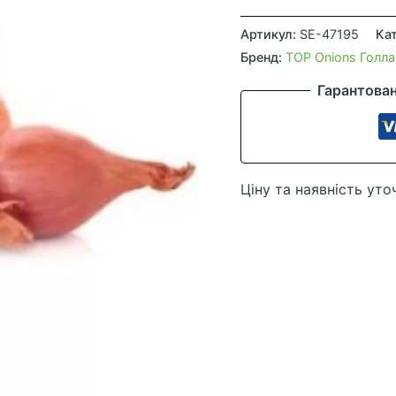
Цибуля-
шалот
Артикул:
SE-47195
Ка
Ред
Бренд:
TOP Onions Голла
Сан,
Гарантова
200
г
кількість
Ціну та наявність уто