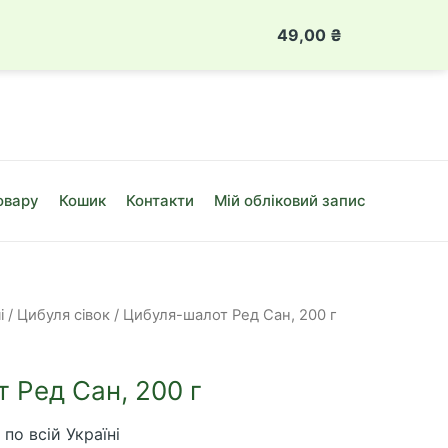
 888 49 08
Луцьк, вул. Привокзальна, 10Б
49,00
₴
Цибуля-
шалот
Ред
Сан,
200
г
овару
Кошик
Контакти
Мій обліковий запис
кількість
і
/
Цибуля сівок
/ Цибуля-шалот Ред Сан, 200 г
 Ред Сан, 200 г
по всій Україні