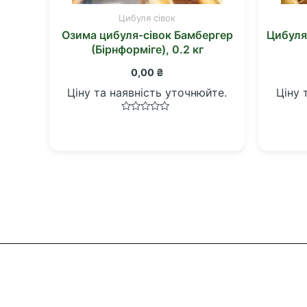
Цибуля сівок
Озима цибуля-сівок Бамбергер
Цибуля-
(Бірнформіге), 0.2 кг
0,00
₴
Ціну та наявність уточнюйте.
Ціну 
Оцінено
в
0
з
5