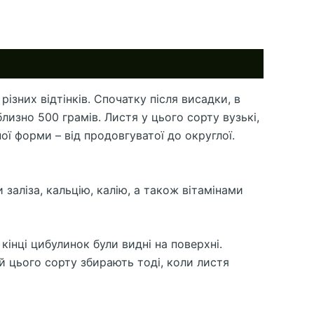
зних відтінків. Спочатку після висадки, в
лизно 500 грамів. Листя у цього сорту вузькі,
ї форми – від продовгуватої до округлої.
аліза, кальцію, калію, а також вітамінами
інці цибулинок були видні на поверхні.
й цього сорту збирають тоді, коли листя