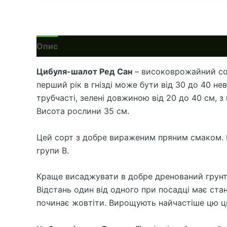
Опис
Цибуля-шалот Ред Сан
– високоврожайний сор
перший рік в гнізді може бути від 30 до 40 не
трубчасті, зелені довжиною від 20 до 40 см, 
Висота рослини 35 см.
Цей сорт з добре вираженим пряним смаком. Ци
групи В.
Краще висаджувати в добре дренований грунт, 
Відстань один від одного при посадці має ста
починає жовтіти. Вирощують найчастіше цю ци