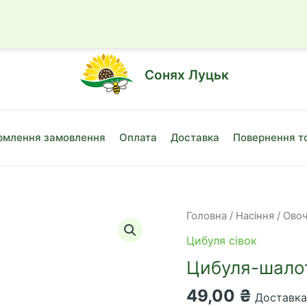
☎
+38 (050)
Сонях Луцьк
млення замовлення
Оплата
Доставка
Повернення т
Головна
/
Насіння
/
Овоч
Цибуля сівок
Цибуля-шалот
49,00
₴
Доставка 