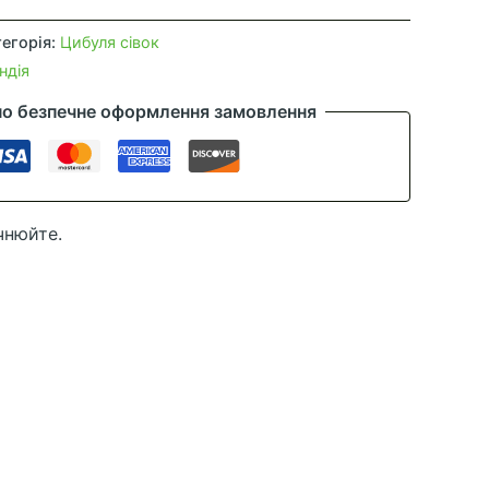
тегорія:
Цибуля сівок
ндія
но безпечне оформлення замовлення
чнюйте.