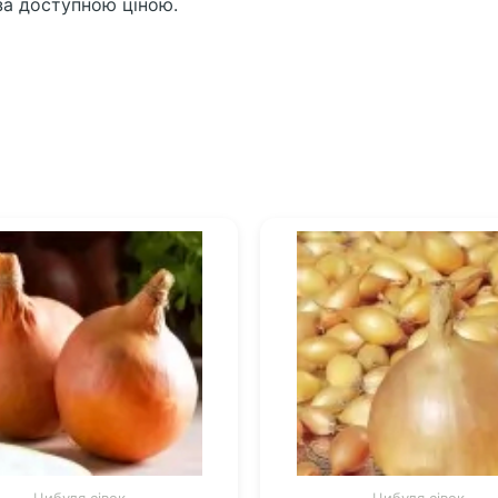
за доступною ціною.
Цибуля сівок
Цибуля сівок