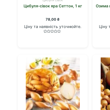
Цибуля-сівок яра Сеттон, 1 кг
Озима 
78,00
₴
Ціну та наявність уточнюйте.
Ціну 
Оцінено
в
0
з
5