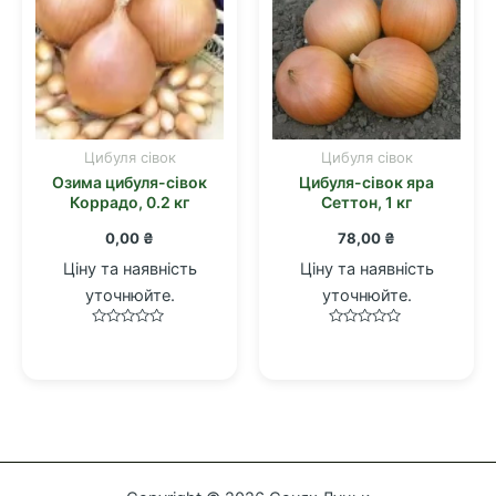
Цибуля сівок
Цибуля сівок
Озима цибуля-сівок
Цибуля-сівок яра
Коррадо, 0.2 кг
Сеттон, 1 кг
0,00
₴
78,00
₴
Ціну та наявність
Ціну та наявність
уточнюйте.
уточнюйте.
Оцінено
Оцінено
в
в
0
0
з
з
5
5