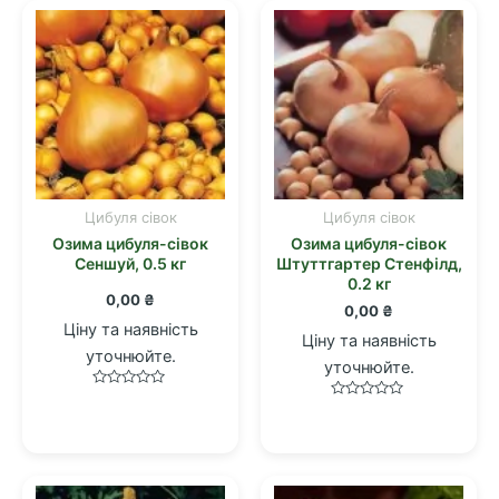
Цибуля сівок
Цибуля сівок
Озима цибуля-сівок
Озима цибуля-сівок
Сеншуй, 0.5 кг
Штуттгартер Стенфілд,
0.2 кг
0,00
₴
0,00
₴
Ціну та наявність
Ціну та наявність
уточнюйте.
уточнюйте.
Оцінено
Оцінено
в
в
0
0
з
з
5
5