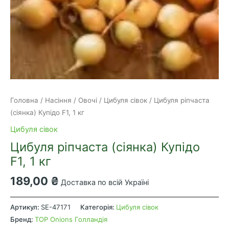
Головна
/
Насіння
/
Овочі
/
Цибуля сівок
/ Цибуля ріпчаста
(сіянка) Купідо F1, 1 кг
Цибуля сівок
Цибуля ріпчаста (сіянка) Купідо
F1, 1 кг
189,00
₴
Доставка по всій Україні
Цибуля
ріпчаста
Артикул:
SE-47171
Категорія:
Цибуля сівок
(сіянка)
Бренд:
TOP Onions Голландія