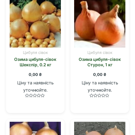
Цибуля сівок
Цибуля сівок
Озима цибуля-сівок
Озима цибуля-сівок
Шекспір, 0.2 кг
Стурон, 1 кг
0,00
₴
0,00
₴
Ціну та наявність
Ціну та наявність
уточнюйте.
уточнюйте.
Оцінено
Оцінено
в
в
0
0
з
з
5
5