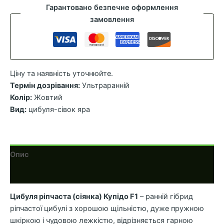
Купідо
Гарантовано безпечне оформлення
F1,
замовлення
1
кг
кількість
Ціну та наявність уточнюйте.
Термін дозрівання:
Ультраранній
Колір:
Жовтий
Вид:
цибуля-сівок яра
Опис
Додаткова інформація
Цибуля ріпчаста (сіянка) Купідо F1
– ранній гібрид
ріпчастої цибулі з хорошою щільністю, дуже пружною
шкіркою і чудовою лежкістю, відрізняється гарною