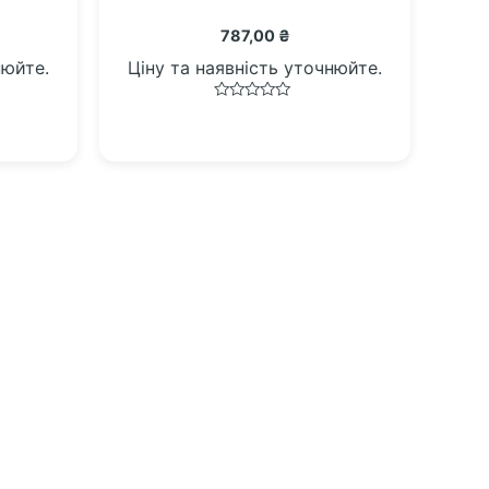
787,00
₴
нюйте.
Ціну та наявність уточнюйте.
Оцінено
в
0
з
5