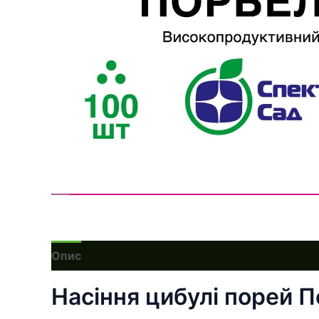
Опис
Насіння цибулі порей П