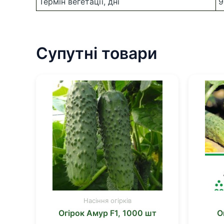
Термін вегетації, дні
9
Супутні товари
Насіння огірків
Огірок Амур F1, 1000 шт
О