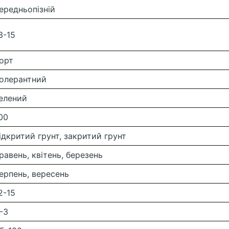
ередньопізній
3-15
орт
олерантний
елений
00
ідкритий грунт, закритий грунт
равень, квітень, березень
ерпень, вересень
2-15
-3