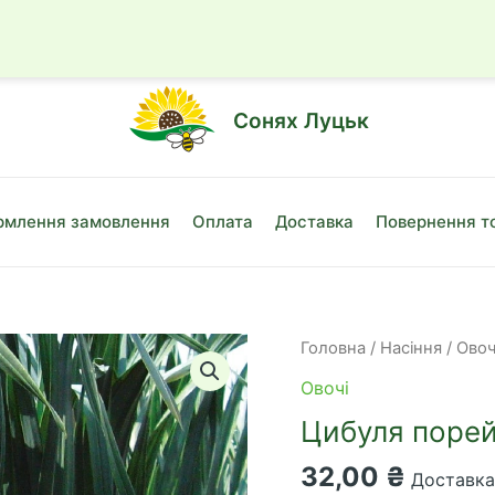
☎
+38 (050)
Сонях Луцьк
млення замовлення
Оплата
Доставка
Повернення т
Головна
/
Насіння
/
Овоч
Овочі
Цибуля порей
32,00
₴
Доставка 