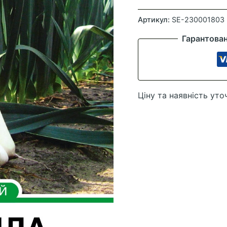
Цибуля
порей
Артикул:
SE-230001803
Порбелла,
Гарантова
100
шт
кількість
Ціну та наявність уто