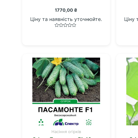
1770,00
₴
Ціну та наявність уточнюйте.
Ціну 
Оцінено
в
0
з
5
Насіння огірків