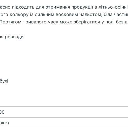
сно підходить для отримання продукції в літньо-осінн
ого кольору із сильним восковим нальотом, біла частин
 Протягом тривалого часу може зберігатися у полі без 
ня розсади.
булі
00
акет