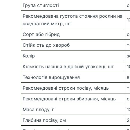
Група стиглості
с
Рекомендована густота стояння рослин на
1
квадратний метр, шт
Сорт або гібрид
с
Стійкість до хвороб
т
Колір
з
Кількість насіння в дрібній упаковці, шт
1
Технологія вирощування
в
Рекомендовані строки посіву, місяць
т
Рекомендовані строки збирання, місяць
с
Маса плоду, г
1
Глибина посіву, см
2