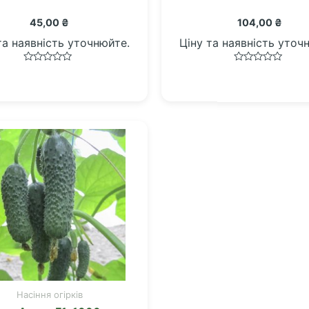
45,00
₴
104,00
₴
та наявність уточнюйте.
Ціну та наявність уточ
Оцінено
Оцінено
в
в
0
0
з
з
5
5
Насіння огірків