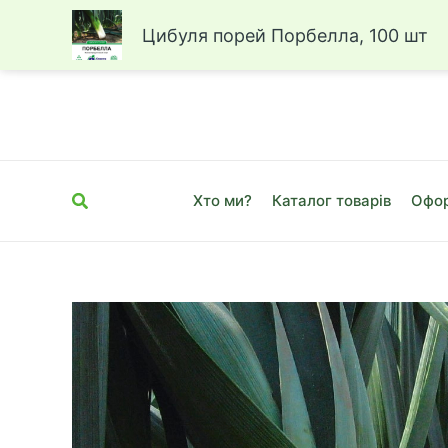
Цибуля порей Порбелла, 100 шт
Перейти
до
вмісту
Пошук
Хто ми?
Каталог товарів
Офор