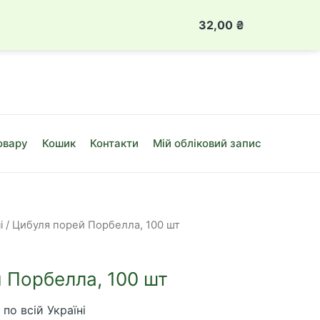
 888 49 08
Луцьк, вул. Привокзальна, 10Б
32,00
₴
Цибуля
порей
Порбелла,
100
шт
кількість
овару
Кошик
Контакти
Мій обліковий запис
і
/ Цибуля порей Порбелла, 100 шт
 Порбелла, 100 шт
по всій Україні