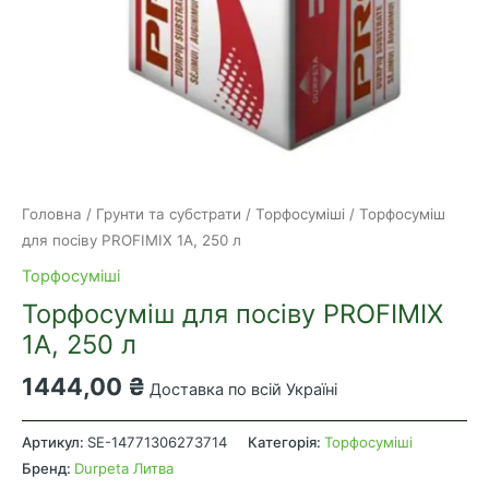
Головна
/
Грунти та субстрати
/
Торфосуміші
/ Торфосуміш
для посіву PROFIMIX 1А, 250 л
Торфосуміші
Торфосуміш для посіву PROFIMIX
1А, 250 л
1444,00
₴
Доставка по всій Україні
Торфосуміш
для
Артикул:
SE-14771306273714
Категорія:
Торфосуміші
посіву
Бренд:
Durpeta Литва