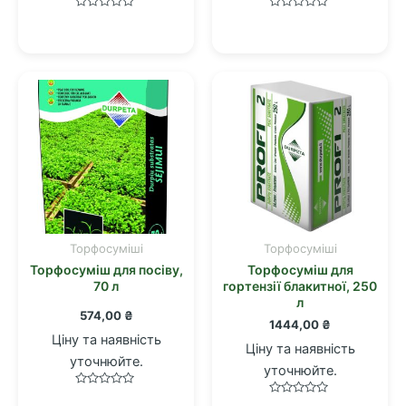
Оцінено
Оцінено
в
в
0
0
з
з
5
5
Торфосуміші
Торфосуміші
Торфосуміш для посіву,
Торфосуміш для
70 л
гортензії блакитної, 250
л
574,00
₴
1444,00
₴
Ціну та наявність
Ціну та наявність
уточнюйте.
уточнюйте.
Оцінено
Оцінено
в