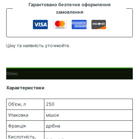
PROFIMIX
Гарантовано безпечне оформлення
1А,
замовлення
250
л
кількість
Ціну та наявність уточнюйте.
Опис
Характеристики
Об’єм, л
250
Упаковка
мішок
Фракція
дрібна
Кислотність,