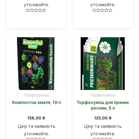
уточнюйте.
уточнюйте.
Оцінено
Оцінено
в
в
0
0
з
з
5
5
Торфосуміші
Торфосуміші
Компостна земля, 10 л
Торфосуміш для пряних
рослин, 5 л
158,00
₴
125,00
₴
Ціну та наявність
Ціну та наявність
уточнюйте.
уточнюйте.