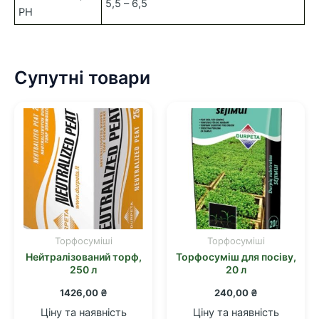
5,5 – 6,5
PH
Супутні товари
Торфосуміші
Торфосуміші
Нейтралізований торф,
Торфосуміш для посіву,
250 л
20 л
1426,00
₴
240,00
₴
Ціну та наявність
Ціну та наявність