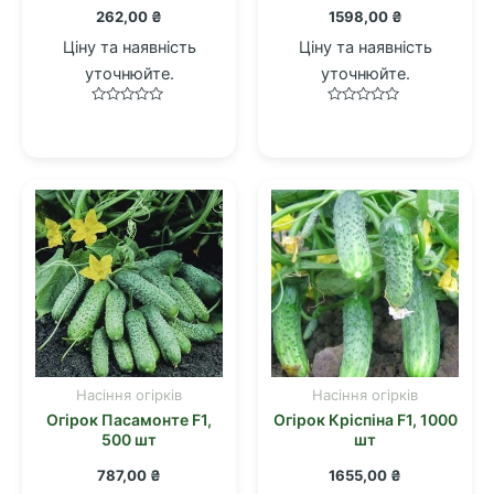
262,00
₴
1598,00
₴
Ціну та наявність
Ціну та наявність
уточнюйте.
уточнюйте.
Оцінено
Оцінено
в
в
0
0
з
з
5
5
Насіння огірків
Насіння огірків
Огірок Пасамонте F1,
Огірок Кріспіна F1, 1000
500 шт
шт
787,00
₴
1655,00
₴