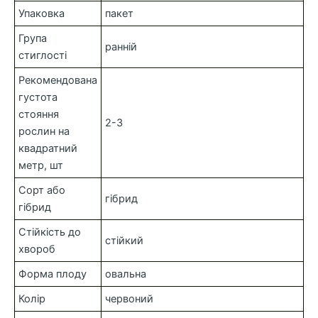
Упаковка
пакет
Група
ранній
стиглості
Рекомендована
густота
стояння
2-3
рослин на
квадратний
метр, шт
Сорт або
гібрид
гібрид
Стійкість до
стійкий
хвороб
Форма плоду
овальна
Колір
червоний