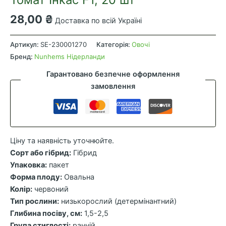
28,00
₴
Доставка по всій Україні
Томат
Інкас
Артикул:
SE-230001270
Категорія:
Овочі
F1,
Бренд:
Nunhems Нідерланди
20
Гарантовано безпечне оформлення
шт
замовлення
кількість
Ціну та наявність уточнюйте.
Сорт або гібрид:
Гібрид
Упаковка:
пакет
Форма плоду:
Овальна
Колір:
червоний
Тип рослини:
низькорослий (детермінантний)
Глибина посіву, см:
1,5-2,5
Група стиглості:
ранній