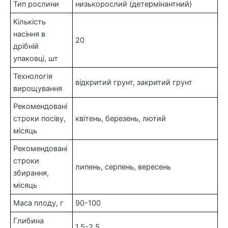
Тип рослини
низькорослий (детермінантний)
Кількість
насіння в
20
дрібній
упаковці, шт
Технологія
відкритий грунт, закритий грунт
вирощування
Рекомендовані
строки посіву,
квітень, березень, лютий
місяць
Рекомендовані
строки
липень, серпень, вересень
збирання,
місяць
Маса плоду, г
90-100
Глибина
1,5-2,5