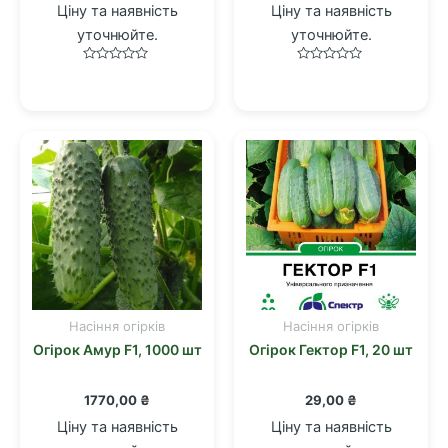
Ціну та наявність
Ціну та наявність
уточнюйте.
уточнюйте.
Оцінено
Оцінено
в
в
0
0
з
з
5
5
Насіння огірків
Насіння огірків
Огірок Амур F1, 1000 шт
Огірок Гектор F1, 20 шт
1770,00
₴
29,00
₴
Ціну та наявність
Ціну та наявність