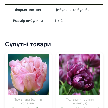
Форма насіння
Цибулини та бульби
Розмір цибулини
11/12
Супутні товари
Тюльпани (осіння
Тюльпани (осіння
колекція)
колекція)