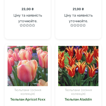
23,00
₴
21,00
₴
Ціну та наявність
Ціну та наявність
уточнюйте.
уточнюйте.
Оцінено
Оцінено
в
в
0
0
з
з
5
5
Тюльпани (осіння
Тюльпани (осіння
колекція)
колекція)
Тюльпан Apricot Foxx
Тюльпан Aladdin