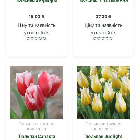
Тюльпан Angelique
Тюльпан Blue Diamond
19,00
₴
37,00
₴
Ціну та наявність
Ціну та наявність
уточнюйте.
уточнюйте.
Оцінено
Оцінено
в
в
0
0
з
з
5
5
Тюльпани (осіння
Тюльпани (осіння
колекція)
колекція)
Тюльпан Canasta
Тюльпан Budlight