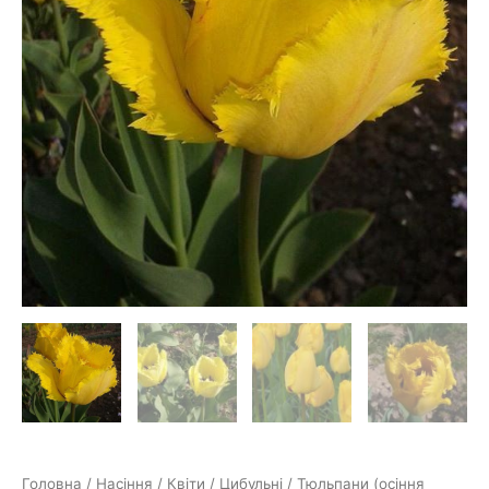
Головна
/
Насіння
/
Квіти
/
Цибульні
/
Тюльпани (осіння