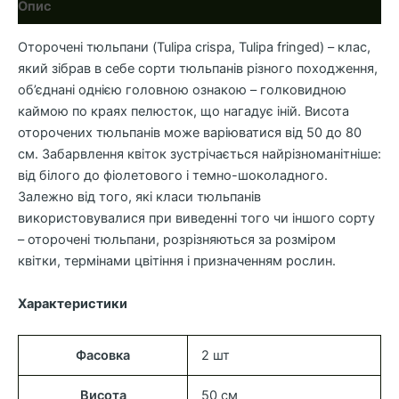
Опис
Оторочені тюльпани (Tulipa crispa, Tulipa fringed) – клас,
який зібрав в себе сорти тюльпанів різного походження,
об’єднані однією головною ознакою – голковидною
каймою по краях пелюсток, що нагадує іній.
Висота
оторочених тюльпанів може варіюватися від 50 до 80
см. Забарвлення квіток зустрічається найрізноманітніше:
від білого до фіолетового і темно-шоколадного.
Залежно від того, які класи тюльпанів
використовувалися при виведенні того чи іншого сорту
– оторочені тюльпани, розрізняються за розміром
квітки, термінами цвітіння і призначенням рослин.
Характеристики
Фасовка
2 шт
Висота
50 см