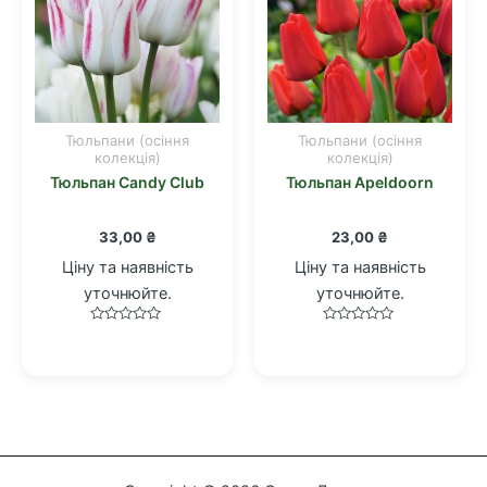
Тюльпани (осіння
Тюльпани (осіння
колекція)
колекція)
Тюльпан Candy Club
Тюльпан Apeldoorn
33,00
₴
23,00
₴
Ціну та наявність
Ціну та наявність
уточнюйте.
уточнюйте.
Оцінено
Оцінено
в
в
0
0
з
з
5
5