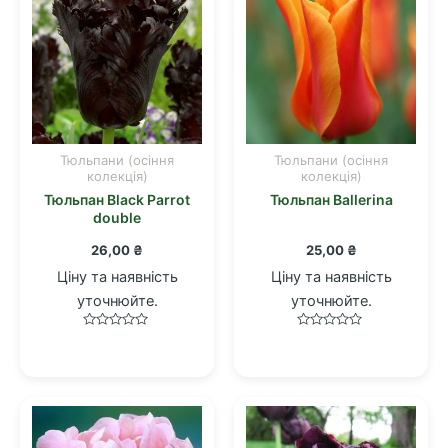
Тюльпани (осіння
Тюльпани (осіння
колекція)
колекція)
Тюльпан Black Parrot
Тюльпан Ballerina
double
26,00
₴
25,00
₴
Ціну та наявність
Ціну та наявність
уточнюйте.
уточнюйте.
Оцінено
Оцінено
в
в
0
0
з
з
5
5