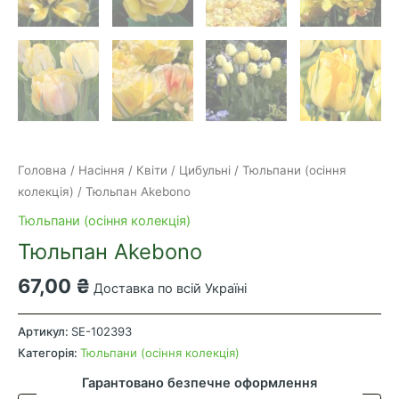
Головна
/
Насіння
/
Квіти
/
Цибульні
/
Тюльпани (осіння
колекція)
/ Тюльпан Akebono
Тюльпани (осіння колекція)
Тюльпан Akebono
67,00
₴
Доставка по всій Україні
Тюльпан
Akebono
Артикул:
SE-102393
кількість
Категорія:
Тюльпани (осіння колекція)
Гарантовано безпечне оформлення