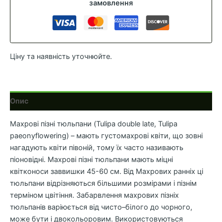
замовлення
Ціну та наявність уточнюйте.
Опис
Махрові
пізні
тюльпани
(
Tulipa double late
,
Tulipa
paeonyflowering
)
–
мають
густомахрові
квіти
,
що зовні
нагадують
квіти
півоній
,
тому
їх
часто
називають
піоновідні
.
Махрові
пізні
тюльпани
мають
міцні
квітконоси
заввишки
45-60
см
.
Від
Махрових
ранніх
ці
тюльпани
відрізняються більшими
розмірами
і
пізнім
терміном
цвітіння
.
Забарвлення
махрових
пізніх
тюльпанів
варіюється
від
чисто
–
білого
до
чорного
,
може
бути
і
двокольоровим
.
Використовуються