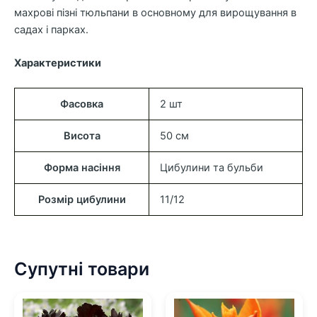
махрові
пізні
тюльпани
в
основному
для
вирощування
в
садах
і
парках
.
Характеристики
Фасовка
2 шт
Висота
50 см
Форма насіння
Цибулини та бульби
Розмір цибулини
11/12
Супутні товари