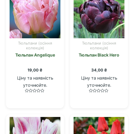
Тюльпани (осіння
Тюльпани (осіння
колекція)
колекція)
Тюльпан Angelique
Тюльпан Black Hero
19,00
₴
34,00
₴
Ціну та наявність
Ціну та наявність
уточнюйте.
уточнюйте.
Оцінено
Оцінено
в
в
0
0
з
з
5
5