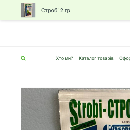
Стробі 2 гр
Перейти
до
вмісту
Пошук
Хто ми?
Каталог товарів
Офор