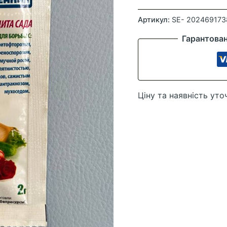
Стробі
2
Артикул:
SE- 202469173
гр
Гарантова
кількість
Ціну та наявність уто