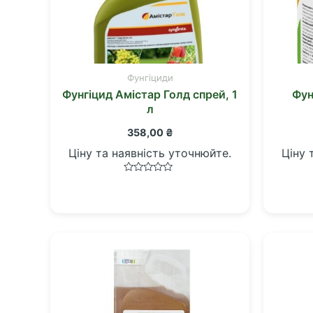
Фунгіциди
Фунгіцид Амістар Голд спрей, 1
Фун
л
358,00
₴
Ціну та наявність уточнюйте.
Ціну 
Оцінено
в
0
з
5