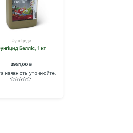
Фунгіциди
унгіцид Белліс, 1 кг
3981,00
₴
та наявність уточнюйте.
Оцінено
в
0
з
5