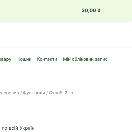
 888 49 08
Луцьк, вул. Привокзальна, 10Б
30,00
₴
Стробі
2
гр
кількість
овару
Кошик
Контакти
Мій обліковий запис
ту рослин
/
Фунгіциди
/ Стробі 2 гр
по всій Україні