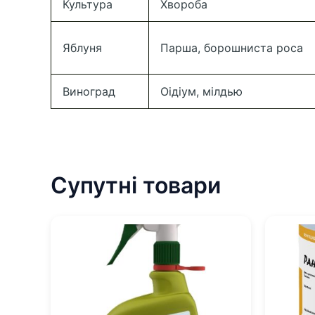
Культура
Хвороба
Яблуня
Парша, борошниста роса
Виноград
Оідіум, мілдью
Супутні товари