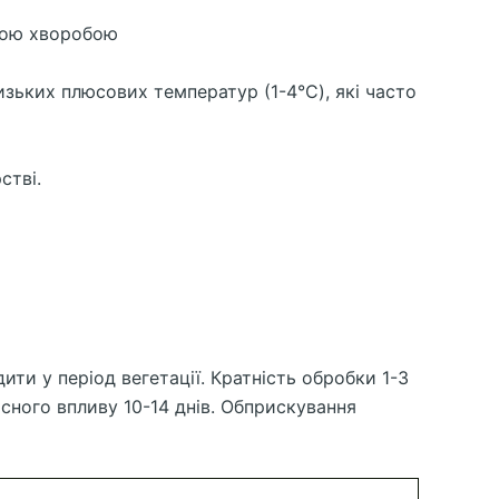
бною хворобою
изьких плюсових температур (1-4°C), які часто
стві.
ити у період вегетації. Кратність обробки 1-3
исного впливу 10-14 днів. Обприскування