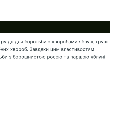
у дії для боротьби з хворобами яблуні, груші
ибних хвороб. Завдяки цим властивостям
отьби з борошнистою росою та паршою яблуні