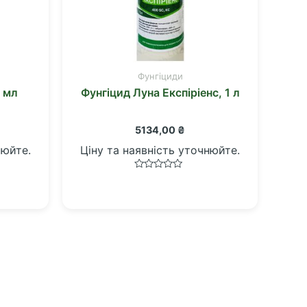
Фунгіциди
 мл
Фунгіцид Луна Експіріенс, 1 л
5134,00
₴
нюйте.
Ціну та наявність уточнюйте.
Оцінено
в
0
з
5