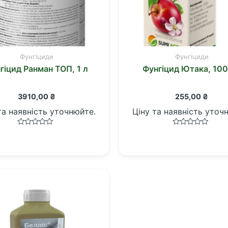
Фунгіциди
Фунгіциди
гіцид Ранман ТОП, 1 л
Фунгіцид Ютака, 100
3910,00
₴
255,00
₴
та наявність уточнюйте.
Ціну та наявність уточ
Оцінено
Оцінено
в
в
0
0
з
з
5
5