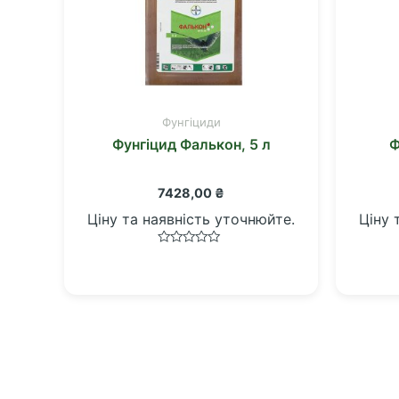
Фунгіциди
Фунгіцид Фалькон, 5 л
Ф
7428,00
₴
Ціну та наявність уточнюйте.
Ціну 
Оцінено
в
0
з
5