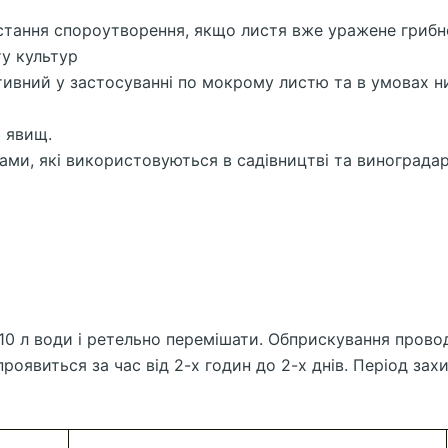
остання спороутворення, якщо листя вже уражене гри
у культур
ктивний у застосуванні по мокрому листю та в умовах н
х явищ.
ми, які використовуються в садівництві та виноградар
-10 л води і ретельно перемішати. Обприскування провод
проявиться за час від 2-х годин до 2-х днів. Період зах