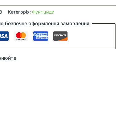
8
Категорія:
Фунгіциди
но безпечне оформлення замовлення
чнюйте.