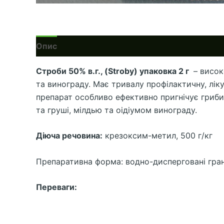
Опис
Строби 50% в.г., (Stroby) упаковка 2 г
– висок
та винограду. Має тривалу профілактичну, лі
препарат особливо ефективно пригнічує гриби
та груші, мілдью та оідіумом винограду.
Діюча речовина:
крезоксим-метил, 500 г/кг
Препаративна форма: водно-дисперговані гран
Переваги: