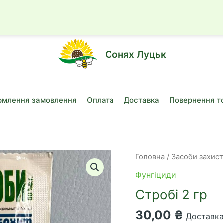
☎
+38 (050)
Сонях Луцьк
млення замовлення
Оплата
Доставка
Повернення т
Головна
/
Засоби захис
Фунгіциди
Стробі 2 гр
30,00
₴
Доставка 