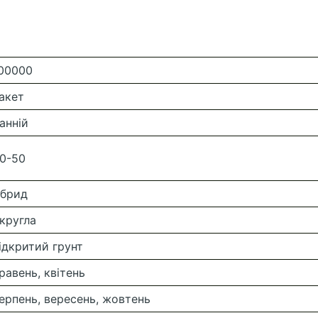
00000
акет
анній
0-50
ібрид
кругла
ідкритий грунт
равень, квітень
ерпень, вересень, жовтень