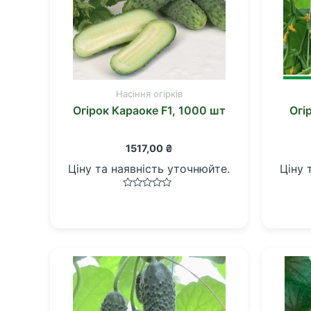
Насіння огірків
Огірок Караоке F1, 1000 шт
Огі
1517,00
₴
Ціну та наявність уточнюйте.
Ціну 
Оцінено
в
0
з
5