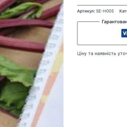
Столовий
буряк
Артикул:
SE-H005
Кат
Камаро
Гарантова
F1,
100000
шт
кількість
Ціну та наявність уто