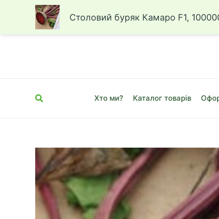
Столовий буряк Камаро F1, 10000
Перейти
до
вмісту
Пошук
Хто ми?
Каталог товарів
Офор