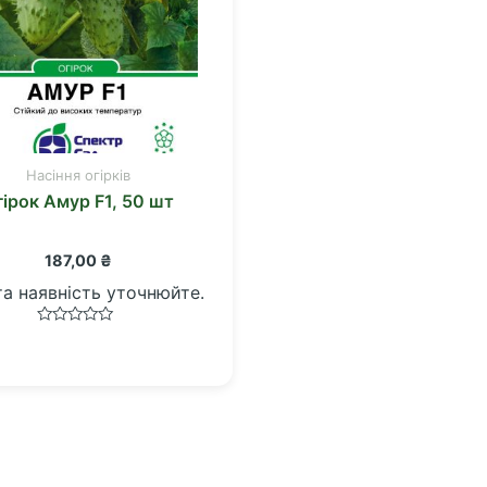
Насіння огірків
гірок Амур F1, 50 шт
187,00
₴
та наявність уточнюйте.
Оцінено
в
0
з
5