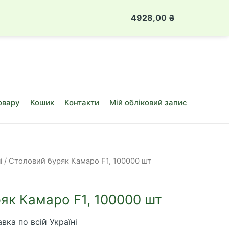
 888 49 08
Луцьк, вул. Привокзальна, 10Б
4928,00
₴
Столовий
буряк
Камаро
F1,
100000
шт
овару
Кошик
Контакти
Мій обліковий запис
кількість
і
/ Столовий буряк Камаро F1, 100000 шт
як Камаро F1, 100000 шт
вка по всій Україні