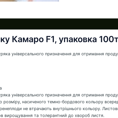
ку Камаро F1, упаковка 100т
ряка універсального призначення для отримання продук
а
ряка універсального призначення для отримання продук
по розміру, насиченого темно-бордового кольору всеред
коренеплоди не втрачають внутрішнього кольору. Листо
ов вирощування та толерантний до хвороб листя.