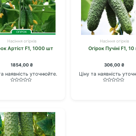
Насіння огірків
Насіння огірків
рок Артіст F1, 1000 шт
Огірок Пучіні F1, 10 
1854,00
₴
306,00
₴
та наявність уточнюйте.
Ціну та наявність уточ
Оцінено
Оцінено
в
в
0
0
з
з
5
5