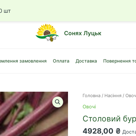
☎
+38 (050)
0 шт
Сонях Луцьк
млення замовлення
Оплата
Доставка
Повернення т
Головна
/
Насіння
/
Овоч
Овочі
Столовий бур
4928,00
₴
Доста