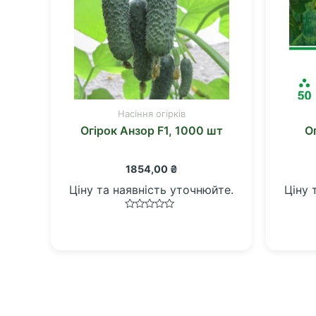
Насіння огірків
Огірок Анзор F1, 1000 шт
О
1854,00
₴
Ціну та наявність уточнюйте.
Ціну 
Оцінено
в
0
з
5