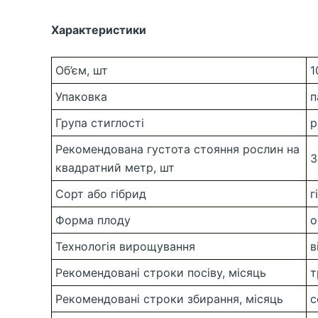
Характеристики
Об’єм, шт
1
Упаковка
п
Група стиглості
р
Рекомендована густота стояння рослин на
3
квадратний метр, шт
Сорт або гібрид
г
Форма плоду
о
Технологія вирощування
в
Рекомендовані строки посіву, місяць
т
Рекомендовані строки збирання, місяць
с