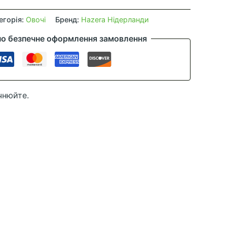
егорія:
Овочі
Бренд:
Hazera Нідерланди
но безпечне оформлення замовлення
чнюйте.