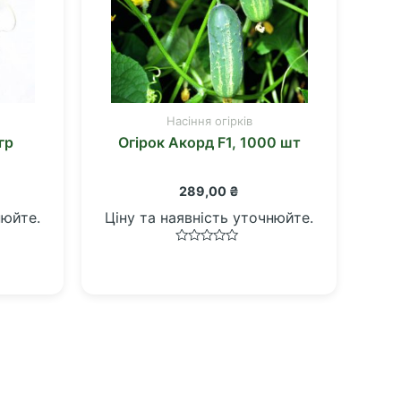
Насіння огірків
гр
Огірок Акорд F1, 1000 шт
289,00
₴
нюйте.
Ціну та наявність уточнюйте.
Оцінено
в
0
з
5