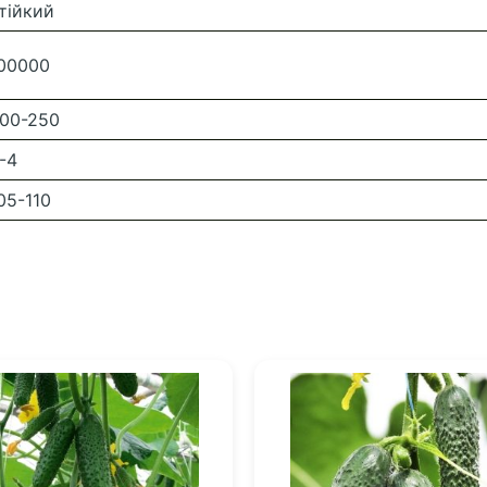
тійкий
00000
00-250
-4
05-110