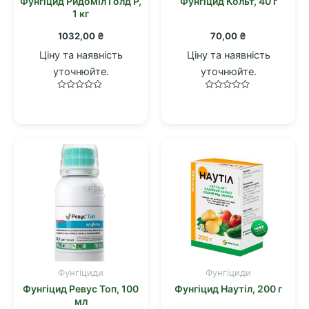
Фунгіцид Ридоміл Голд Р,
Фунгіцид Кольт, 40 г
1 кг
1032,00
₴
70,00
₴
Ціну та наявність
Ціну та наявність
уточнюйте.
уточнюйте.
Оцінено
Оцінено
в
в
0
0
з
з
5
5
Фунгіциди
Фунгіциди
Фунгіцид Ревус Топ, 100
Фунгіцид Наутіл, 200 г
мл