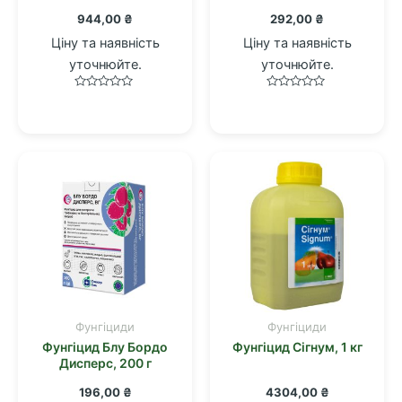
944,00
₴
292,00
₴
Ціну та наявність
Ціну та наявність
уточнюйте.
уточнюйте.
Оцінено
Оцінено
в
в
0
0
з
з
5
5
Фунгіциди
Фунгіциди
Фунгіцид Блу Бордо
Фунгіцид Сігнум, 1 кг
Дисперс, 200 г
196,00
₴
4304,00
₴