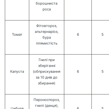
борошниста
роса
Фітовтороз,
альтернаріоз,
Томат
6
5
бура
плямистість
Гнилі при
зберіганні
Капуста
(обприскування
6
5
за 10 днів до
збирання)
Пероноспороз,
гнилі (денця),
Цибуля
6
5