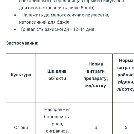
навколишнього середовища (терміни очікування
для овочів становлять лише 5 днів);
Належить до малотоксичних препаратів,
нетоксичний для бджіл;
Тривалість захисної дії – 12-14 днів.
Застосування:
Норма
Норма
витрат
Шкідливі
витрати
Культура
робочо
об`єкти
препарату,
рідини
мл/
сотку
л/сотк
Несправжня
борошниста
роса,
Огірки
6
5
антракноз,