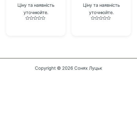
Ціну та наявність
Ціну та наявність
уточнюйте.
уточнюйте.
Оцінено
Оцінено
в
в
0
0
з
з
5
5
Copyright © 2026 Сонях Луцьк