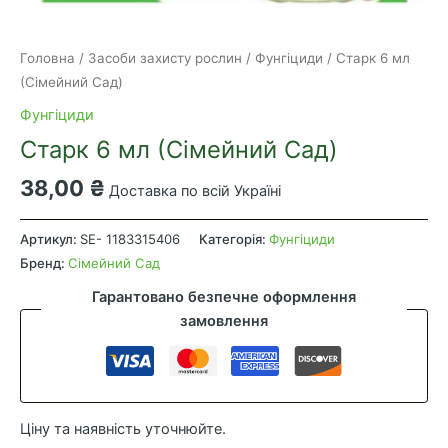
Головна
/
Засоби захисту рослин
/
Фунгіциди
/ Старк 6 мл
(Сімейний Сад)
Фунгіциди
Старк 6 мл (Сімейний Сад)
38,00
₴
Доставка по всій Україні
Старк
6
Артикул:
SE- 1183315406
Категорія:
Фунгіциди
мл
Бренд:
Сімейний Сад
(Сімейний
Гарантовано безпечне оформлення
Сад)
замовлення
кількість
Ціну та наявність уточнюйте.