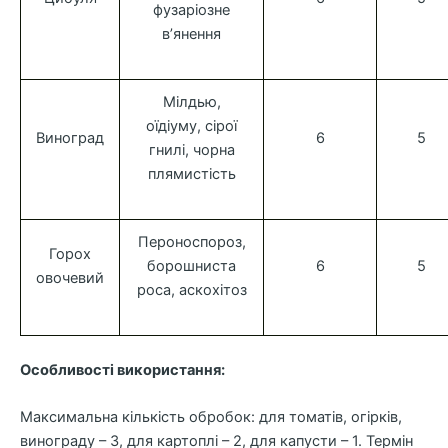
фузаріозне
в’янення
Мілдью,
оїдіуму, сірої
Виноград
6
5
гнилі, чорна
плямистість
Пероноспороз,
Горох
борошниста
6
5
овочевий
роса, аскохітоз
Особливості використання:
Максимальна кількість обробок: для томатів, огірків,
винограду – 3, для картоплі – 2, для капусти – 1. Термін