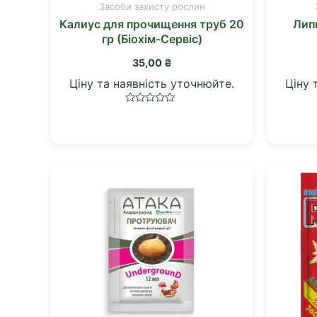
Засоби захисту рослин
Калиус для прочищення труб 20
Лип
гр (Біохім-Сервіс)
35,00
₴
Ціну та наявність уточнюйте.
Ціну 
Оцінено
в
0
з
5