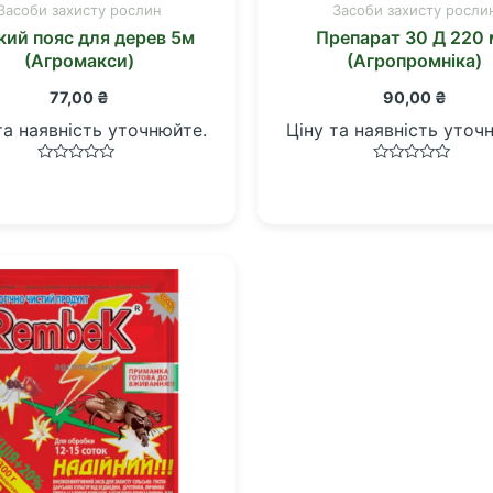
Засоби захисту рослин
Засоби захисту росли
кий пояс для дерев 5м
Препарат 30 Д 220
(Агромакси)
(Агропромніка)
77,00
₴
90,00
₴
та наявність уточнюйте.
Ціну та наявність уточ
Оцінено
Оцінено
в
в
0
0
з
з
5
5