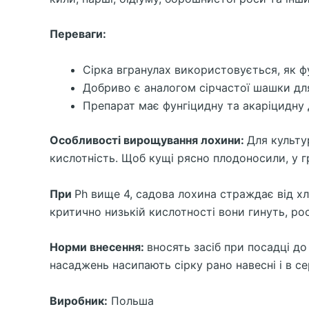
Переваги:
Сірка вгранулах використовується, як ф
Добриво є аналогом сірчастої шашки для
Препарат має фунгіцидну та акаріцидну 
Особливості вирощування лохини:
Для культу
кислотність. Щоб кущі рясно плодоносили, у г
При
Ph вище 4, садова лохина страждає від хл
критично низькій кислотності вони гинуть, р
Норми внесення:
вносять засіб при посадці до
насаджень насипають сірку рано навесні і в се
Виробник:
Польша