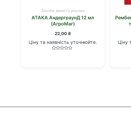
Засоби захисту рослин
АТАКА АндерграунД 12 мл
Рембек
(АгроМаг)
22,00
₴
Ціну та наявність уточнюйте.
Ціну 
Оцінено
в
0
з
5