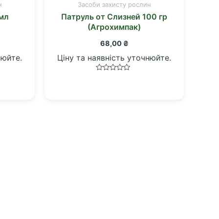
н
Засоби захисту рослин
 мл
Патруль от Слизней 100 гр
(Агрохимпак)
68,00
₴
нюйте.
Ціну та наявність уточнюйте.
Оцінено
в
0
з
5