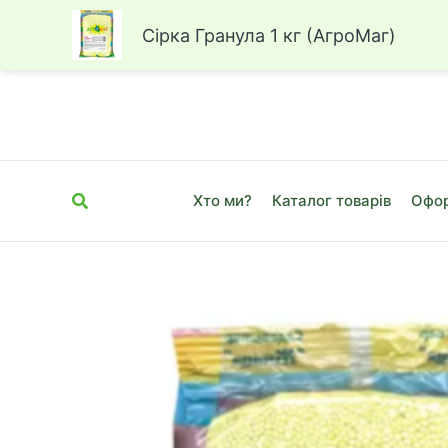
Сірка Гранула 1 кг (АгроМаг)
Перейти
до
вмісту
Пошук
Хто ми?
Каталог товарів
Офор