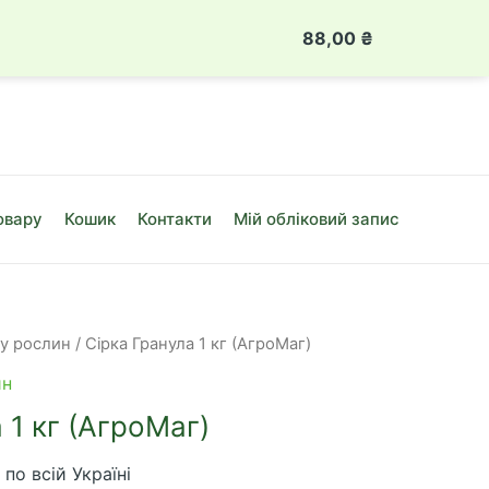
 888 49 08
Луцьк, вул. Привокзальна, 10Б
88,00
₴
Сірка
Гранула
1
кг
(АгроМаг)
кількість
овару
Кошик
Контакти
Мій обліковий запис
ту рослин
/ Сірка Гранула 1 кг (АгроМаг)
ин
 1 кг (АгроМаг)
по всій Україні