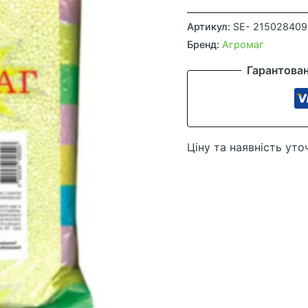
Сірка
Гранула
Артикул:
SE- 215028409
1
Бренд:
Агромаг
кг
Гарантова
(АгроМаг)
кількість
Ціну та наявність уто