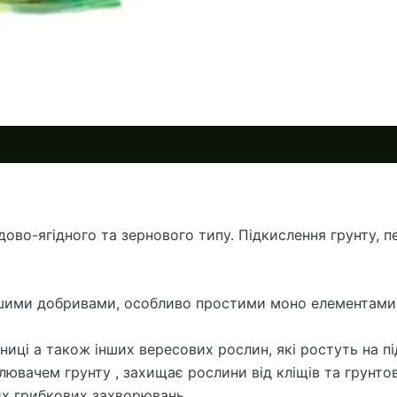
дово-ягідного та зернового типу. Підкислення грунту, п
ншими добривами, особливо простими моно елементами, з
ниці а також інших вересових рослин, які ростуть на п
ювачем грунту , захищає рослини від кліщів та грунтови
ших грибкових захворювань.