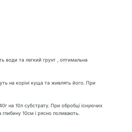
ть води та легкий грунт , оптимальна
уть на коріні куща та живлять його. При
40г на 10л субстрату. При обробці існуючих
а глибину 10см і рясно поливають.