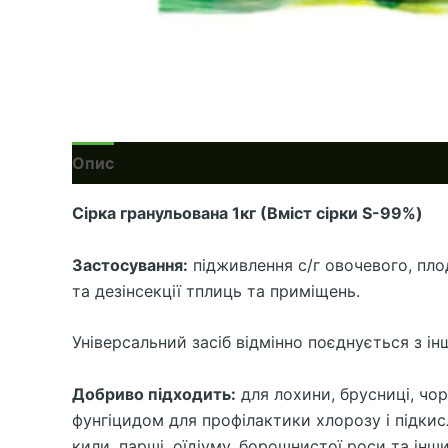
Опис
С
ірка гранульована 1кг (Вміст сірки
S
-99%)
Застосування:
підживлення с/г овочевого, пло
та дезінсекції тплиць та приміщень.
Універсальний засіб відмінно поєднується з і
Добриво підходить:
для лохини, брусниці, чор
фунгіцидом для профілактики хлорозу і підкисл
кили, парші, оїдіуму, борошнистої роси та ін