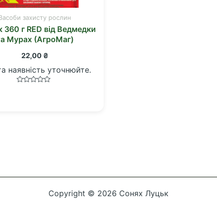
Засоби захисту рослин
 360 г RED від Ведмедки
та Мурах (АгроМаг)
22,00
₴
та наявність уточнюйте.
Оцінено
в
0
з
5
Copyright © 2026 Сонях Луцьк