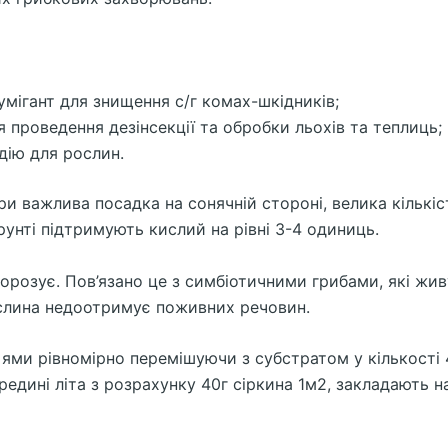
умігант для знищення с/г комах-шкідників;
 проведення дезінсекції та обробки льохів та теплиць;
дію для рослин.
ри важлива посадка на сонячній стороні, велика кількіс
рунті підтримують кислий на рівні 3-4 одиниць.
орозує. Пов’язано це з симбіотичними грибами, які жив
ослина недоотримує поживних речовин.
 ями рівномірно перемішуючи з субстратом у кількості 
редині літа з розрахунку 40г сіркина 1м2, закладають н