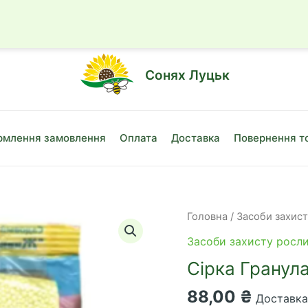
☎
+38 (050)
Сонях Луцьк
млення замовлення
Оплата
Доставка
Повернення т
Головна
/
Засоби захис
Засоби захисту росл
Сірка Гранула
88,00
₴
Доставка 