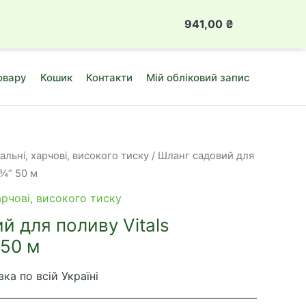
для саду та городу в Луцьку
941,00
₴
Шланг
садовий
для
овару
Кошик
Контакти
Мій обліковий запис
поливу
Vitals
"Comfort",
½"
50
льні, харчові, високого тиску
/ Шланг садовий для
м
 ¾” 50 м
кількість
арчові, високого тиску
й для поливу Vitals
 50 м
ка по всій Україні