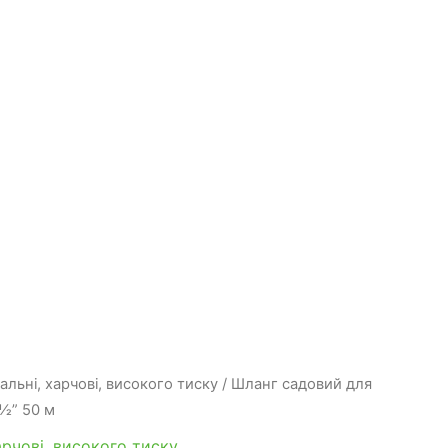
льні, харчові, високого тиску
/ Шланг садовий для
 ½” 50 м
арчові, високого тиску