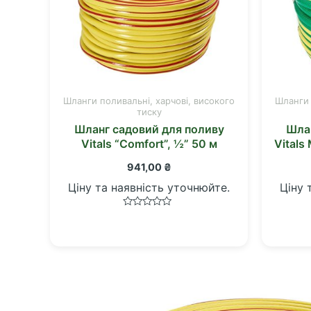
Шланги поливальні, харчові, високого
Шланги 
тиску
Шланг садовий для поливу
Шлан
Vitals “Comfort”, ½” 50 м
Vitals
941,00
₴
Ціну та наявність уточнюйте.
Ціну 
Оцінено
в
0
з
5