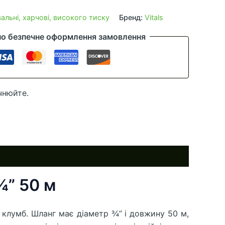
льні, харчові, високого тиску
Бренд:
Vitals
но безпечне оформлення замовлення
чнюйте.
¾” 50 м
о клумб. Шланг має діаметр ¾” і довжину 50 м,