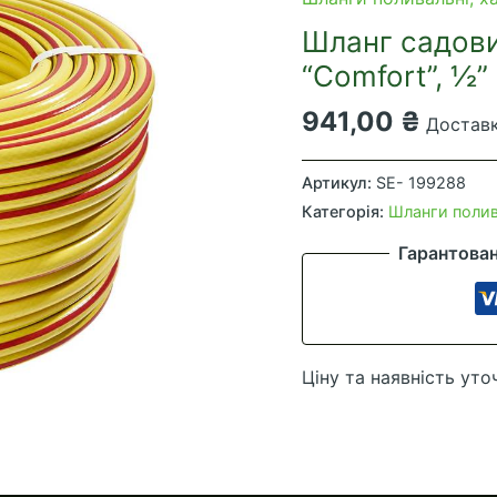
Шланг садови
“Comfort”, ½”
941,00
₴
Доставк
Шланг
садовий
Артикул:
SE- 199288
для
Категорія:
Шланги полива
поливу
Гарантова
Vitals
"Comfort",
½"
50
Ціну та наявність уто
м
кількість