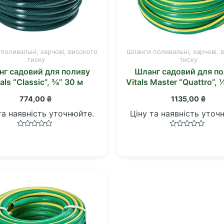
поливальні, харчові, високого
Шланги поливальні, харчові, 
тиску
тиску
г садовий для поливу
Шланг садовий для п
tals “Classic”, ¾” 30 м
Vitals Master “Quattro”, 
774,00
₴
1135,00
₴
та наявність уточнюйте.
Ціну та наявність уточ
Оцінено
Оцінено
в
в
0
0
з
з
5
5