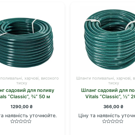
поливальні, харчові, високого
Шланги поливальні, харчові, 
тиску
тиску
г садовий для поливу
Шланг садовий для п
tals “Classic”, ¾” 50 м
Vitals “Classic”, ½” 2
1290,00
₴
366,00
₴
та наявність уточнюйте.
Ціну та наявність уточ
Оцінено
Оцінено
в
в