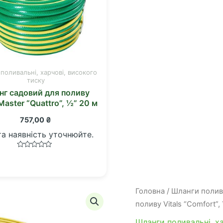
поливальні, харчові, високого
тиску
г садовий для поливу
 Master “Quattro”, ½” 20 м
757,00
₴
та наявність уточнюйте.
Оцінено
в
0
з
5
Головна
/
Шланги полива
поливу Vitals “Comfort”,
Шланги поливальні, х