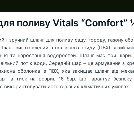
ля поливу Vitals “Comfort” 
ний і зручний шланг для поливу саду, городу, газону аб
анг виготовлений з полівінілхлориду (ПВХ), який має 
ння та наростання водоростей. Шланг має три шари: вн
 вільний потік води. Середній шар – це армування з хр
 захисна оболонка із ПВХ, яка захищає шланг від мех
р та тиск на розрив 16 бар, що гарантує безпеку 
яє використовувати його в різних кліматичних умовах.