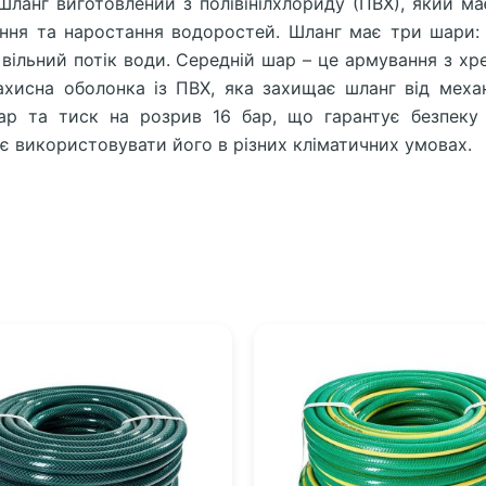
анг виготовлений з полівінілхлориду (ПВХ), який має 
ння та наростання водоростей. Шланг має три шари: вн
 вільний потік води. Середній шар – це армування з хр
 захисна оболонка із ПВХ, яка захищає шланг від мех
р та тиск на розрив 16 бар, що гарантує безпеку 
яє використовувати його в різних кліматичних умовах.