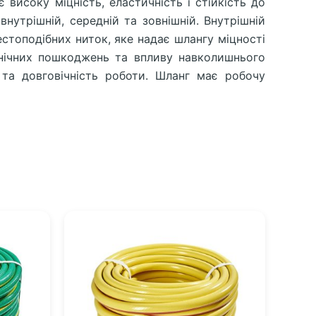
високу міцність, еластичність і стійкість до
утрішній, середній та зовнішній. Внутрішній
естоподібних ниток, яке надає шлангу міцності
анічних пошкоджень та впливу навколишнього
та довговічність роботи. Шланг має робочу