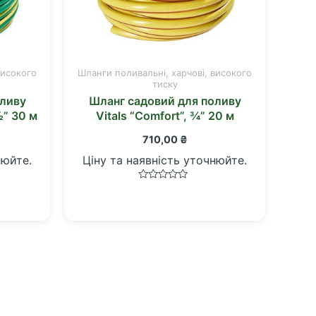
високого
Шланги поливальні, харчові, високого
тиску
оливу
Шланг садовий для поливу
½” 30 м
Vitals “Comfort”, ¾” 20 м
710,00
₴
нюйте.
Ціну та наявність уточнюйте.
Оцінено
в
0
з
5