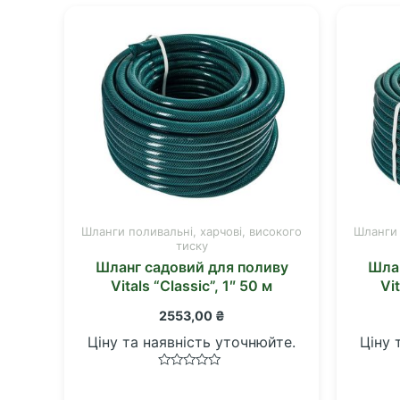
Шланги поливальні, харчові, високого
Шланги 
тиску
Шланг садовий для поливу
Шлан
Vitals “Classic”, 1″ 50 м
Vi
2553,00
₴
Ціну та наявність уточнюйте.
Ціну 
Оцінено
в