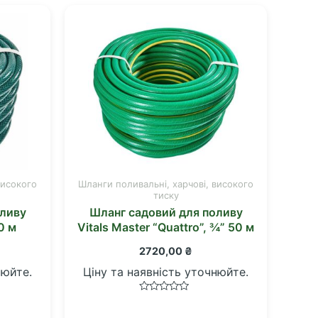
високого
Шланги поливальні, харчові, високого
тиску
оливу
Шланг садовий для поливу
0 м
Vitals Master “Quattro”, ¾” 50 м
2720,00
₴
нюйте.
Ціну та наявність уточнюйте.
Оцінено
в