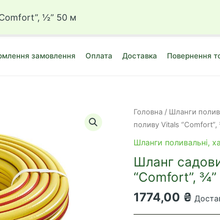
ин насіння, добрив, інструментів 
Comfort”, ½” 50 м
млення замовлення
Оплата
Доставка
Повернення т
Головна
/
Шланги полива
поливу Vitals “Comfort”,
Шланги поливальні, х
Шланг садови
“Comfort”, ¾”
1774,00
₴
Достав
Шланг