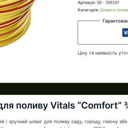
садовий
Артикул:
SE- 199291
для
Категорія:
Шланги полива
поливу
Гарантова
Vitals
"Comfort",
¾"
50
Ціну та наявність уто
м
кількість
ля поливу Vitals “Comfort” 
ний і зручний шланг для поливу саду, городу, газону аб