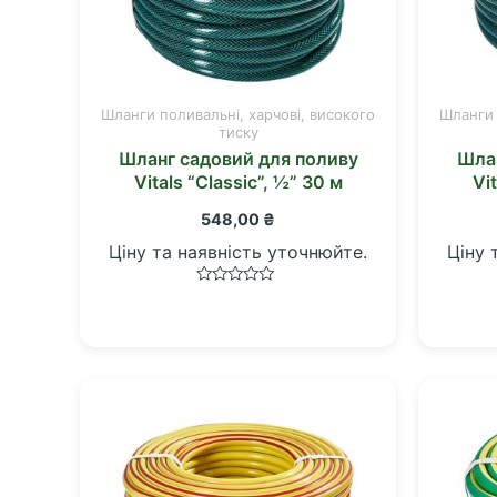
Шланги поливальні, харчові, високого
Шланги 
тиску
Шланг садовий для поливу
Шлан
Vitals “Classic”, ½” 30 м
Vi
548,00
₴
Ціну та наявність уточнюйте.
Ціну 
Оцінено
в
0
з
5