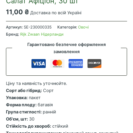
Салат Афіціон, 30 шт
11,00
₴
Доставка по всій Україні
Салат
Афіціон,
Артикул:
SE-230000335
Категорія:
Овочі
30
Бренд:
Rijk Zwaan Нідерланди
шт
Гарантовано безпечне оформлення
кількість
замовлення
Ціну та наявність уточнюйте.
Сорт або гібрид:
Сорт
Упаковка:
пакет
Форма плоду:
батавія
Група стиглості:
ранній
Об'єм, шт:
30
Стійкість до хвороб:
стійкий