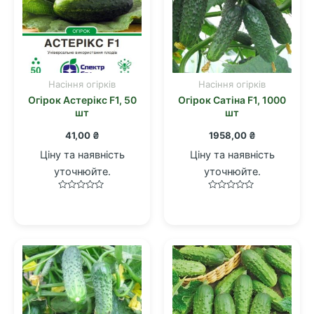
Насіння огірків
Насіння огірків
Огірок Астерікс F1, 50
Огірок Сатіна F1, 1000
шт
шт
41,00
₴
1958,00
₴
Ціну та наявність
Ціну та наявність
уточнюйте.
уточнюйте.
Оцінено
Оцінено
в
в
0
0
з
з
5
5