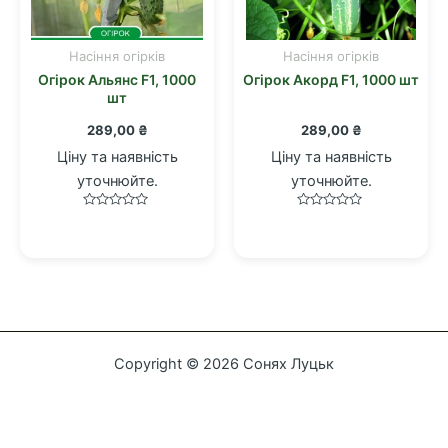
Насіння огірків
Насіння огірків
Огірок Альянс F1, 1000
Огірок Акорд F1, 1000 шт
шт
289,00
₴
289,00
₴
Ціну та наявність
Ціну та наявність
уточнюйте.
уточнюйте.
Оцінено
Оцінено
в
в
0
0
з
з
5
5
Copyright © 2026 Сонях Луцьк