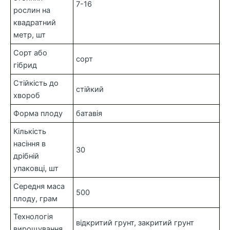
7-16
рослин на
квадратний
метр, шт
Сорт або
сорт
гібрид
Стійкість до
стійкий
хвороб
Форма плоду
батавія
Кількість
насіння в
30
дрібній
упаковці, шт
Середня маса
500
плоду, грам
Технологія
відкритий грунт, закритий грунт
вирощування