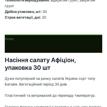
Технологія вирощування:
відкритий грунт, закритий
грунт
Дрібна упаковка, шт:
30
Строк вегетації, дні:
30
Опис
Додаткова інформація
Насіння салату Афіціон,
упаковка 30 шт
Дуже популярний на ринку салатів України сорт типу
Батавія. Вегетаційний період 30 днів.
Пластичний та витривалий до перепаду температур.
Головки формує компактні з достатньо щільним листям,