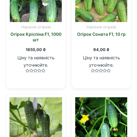
Насіння огірків
Насіння огірків
Огірок Кріспіна F1, 1000
Огірок Соната F1, 10 гр
шт
1655,00
₴
94,00
₴
Ціну та наявність
Ціну та наявність
уточнюйте.
уточнюйте.
Оцінено
Оцінено
в
в
0
0
з
з
5
5