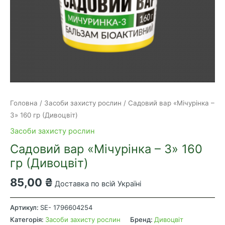
Головна
/
Засоби захисту рослин
/ Садовий вар «Мічурінка –
3» 160 гр (Дивоцвіт)
Засоби захисту рослин
Садовий вар «Мічурінка – 3» 160
гр (Дивоцвіт)
85,00
₴
Доставка по всій Україні
Садовий
вар
Артикул:
SE- 1796604254
«Мічурінка
Категорія:
Засоби захисту рослин
Бренд:
Дивоцвіт