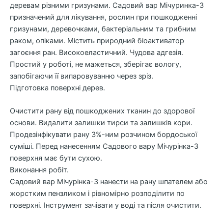
деревам різними гризунами. Садовий вар Мічуринка-3
призначений для лікування, рослин при пошкодженні
гризунами, деревочками, бактеріальним та грибним
раком, опіками. Містить природний біоактиватор
загоєння ран. Високоеластичний. Чудова адгезія.
Простий у роботі, не мажеться, зберігає вологу,
запобігаючи її випаровуванню через зріз.
Підготовка поверхні дерев.
Очистити рану від пошкоджених тканин до здорової
основи. Видалити залишки тирси та залишків кори.
Продезінфікувати рану 3%-ним розчином бордоської
суміші. Перед нанесенням Садового вару Мічурінка-3
поверхня має бути сухою.
Виконання робіт.
Садовий вар Мічурінка-3 нанести на рану шпателем або
жорстким пензликом і рівномірно розподілити по
поверхні. Інструмент зачівати у воді та після очистити.