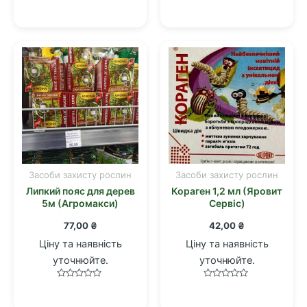
Оцінено
Оцінено
в
в
0
0
з
з
5
5
Засоби захисту рослин
Засоби захисту рослин
Липкий пояс для дерев
Кораген 1,2 мл (Яровит
5м (Агромакси)
Сервіс)
77,00
₴
42,00
₴
Ціну та наявність
Ціну та наявність
уточнюйте.
уточнюйте.
Оцінено
Оцінено
в
в
0
0