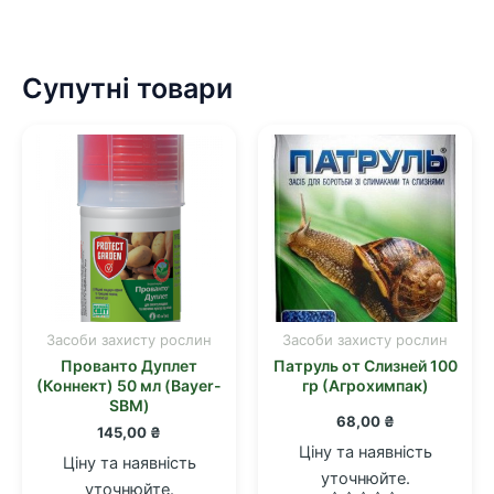
Супутні товари
Засоби захисту рослин
Засоби захисту рослин
Прованто Дуплет
Патруль от Слизней 100
(Коннект) 50 мл (Bayer-
гр (Агрохимпак)
SBM)
68,00
₴
145,00
₴
Ціну та наявність
Ціну та наявність
уточнюйте.
уточнюйте.