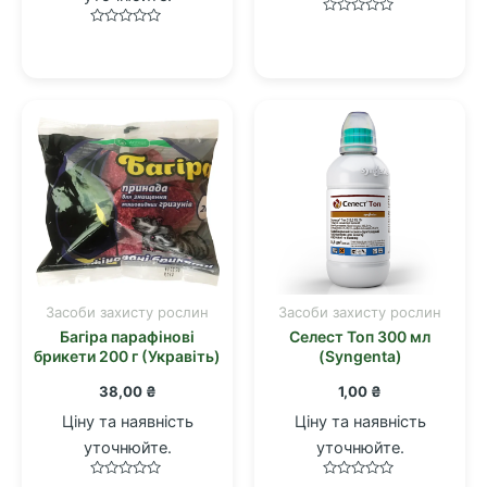
Оцінено
Оцінено
в
в
0
0
з
з
5
5
Засоби захисту рослин
Засоби захисту рослин
Багіра парафінові
Селест Топ 300 мл
брикети 200 г (Укравіть)
(Syngenta)
38,00
₴
1,00
₴
Ціну та наявність
Ціну та наявність
уточнюйте.
уточнюйте.