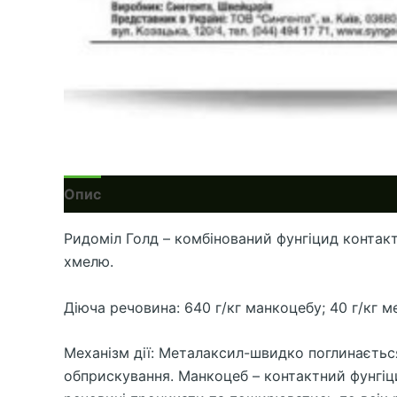
Опис
Ридоміл Голд – комбінований фунгіцид контактно
хмелю.
Діюча речовина: 640 г/кг манкоцебу; 40 г/кг 
Механізм дії: Металаксил-швидко поглинається
обприскування. Манкоцеб – контактний фунгіци