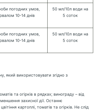
роби погодних умов,
50 мл/10л води на
рвалом 10-14 днів
5 соток
роби погодних умов,
50 мл/10л води на
рвалом 10-14 днів
5 соток
ну, який використовувати згідно з
атів та огірків в рядках; винограду – від
зменшення захисної дії. Останнє
ітіння картоплі, томатів та огірків. Не слід