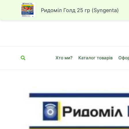
Ридоміл Голд 25 гр (Syngenta)
Перейти
до
вмісту
Пошук
Хто ми?
Каталог товарів
Офор