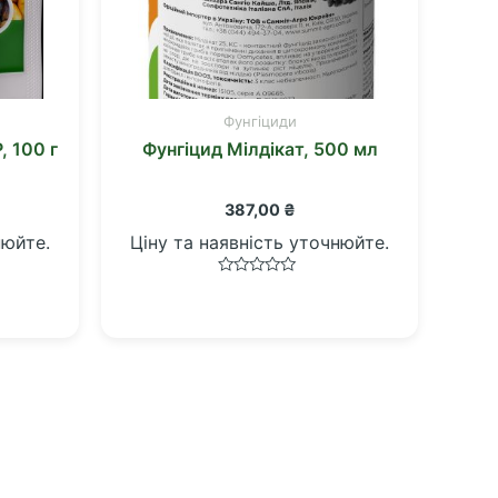
Фунгіциди
, 100 г
Фунгіцид Мілдікат, 500 мл
387,00
₴
нюйте.
Ціну та наявність уточнюйте.
Оцінено
в
0
з
5