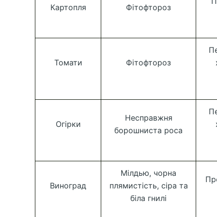
П
Картопля
Фітофтороз
П
Томати
Фітофтороз
П
Несправжня
Огірки
борошниста роса
Мілдью, чорна
Пр
Виноград
плямистість, сіра та
біла гнилі