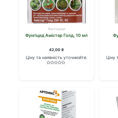
Фунгіциди
Фунгіцид Амістар Голд, 10 мл
Фу
42,00
₴
Ціну та наявність уточнюйте.
Ціну 
Оцінено
в
0
з
5