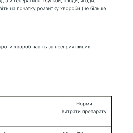
, а й генеративні (бульби, плоди, ягоди)
віть на початку розвитку хвороби (не більше
проти хвороб навіть за несприятливих
Норми
витрати препарату