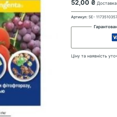
52,00
₴
Доставка 
Ридоміл
Голд
Артикул:
SE- 117351035
25
Гарантова
гр
(Syngenta)
кількість
Ціну та наявність уто