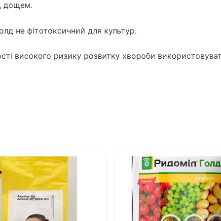
д дощем.
лд не фітотоксичний для культур.
ності високого ризику розвитку хвороби використовуват