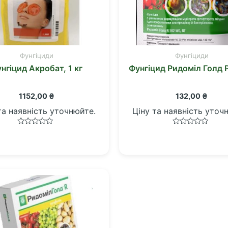
Фунгіциди
Фунгіциди
нгіцид Акробат, 1 кг
Фунгіцид Ридоміл Голд Р
1152,00
₴
132,00
₴
та наявність уточнюйте.
Ціну та наявність уточ
Оцінено
Оцінено
в
в
0
0
з
з
5
5