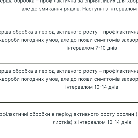
ерша обробка – профілактична за сприятливих для хво
але до змикання рядків. Наступні з інтервалом 
ерша обробка в період активного росту – профілактичн
хвороби погодних умов, але до появи симптомів захвор
інтервалом 7-10 днів
ерша обробка в період активного росту – профілактичн
хвороби погодних умов, але до появи симптомів захвор
інтервалом 10-14 днів
офілактичні обробки в період активного росту рослин 
листків) з інтервалом 10-14 днів