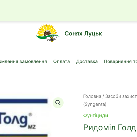
☎
+38 (050)
Сонях Луцьк
млення замовлення
Оплата
Доставка
Повернення т
Головна
/
Засоби захис
(Syngenta)
Фунгіциди
Ридоміл Голд 