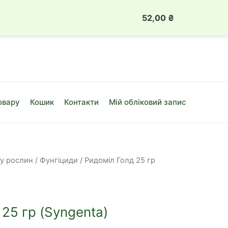
 888 49 08
Луцьк, вул. Привокзальна, 10Б
52,00
₴
Ридоміл
Голд
25
гр
(Syngenta)
кількість
овару
Кошик
Контакти
Мій обліковий запис
ту рослин
/
Фунгіциди
/ Ридоміл Голд 25 гр
25 гр (Syngenta)