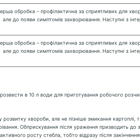
ерша обробка – профілактична за сприятливих для хво
але до появи симптомів захворювання. Наступні з інте
ерша обробка – профілактична за сприятливих для хво
але до появи симптомів захворювання. Наступні з інте
г розвести в 10 л води для приготування робочого розчи
озвитку хвороби, але не пізніше змикання картоплі, том
изрівання. Обприскування після ураження призводить до 
тивного росту стебла, тобто відразу після закінчення цв