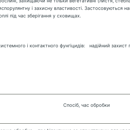
слині, захищаючи не тільки вегетативні (листя, стебла)
испорулянтну і захисну властивості. Застосовуються на
плі під час зберігання у сховищах.
истемного і контактного фунгіцидів: надійний захист 
Спосіб, час обробки