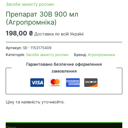
Засоби захисту рослин
Препарат 30В 900 мл
(Агропромніка)
198,00
₴
Доставка по всій Україні
Препарат
30В
Артикул:
SE- 1153175409
900
Категорія:
Засоби захисту рослин
Бренд:
Агропромника
мл
Гарантовано безпечне оформлення
(Агропромніка)
замовлення
кількість
Ціну та наявність уточнюйте.
Опис