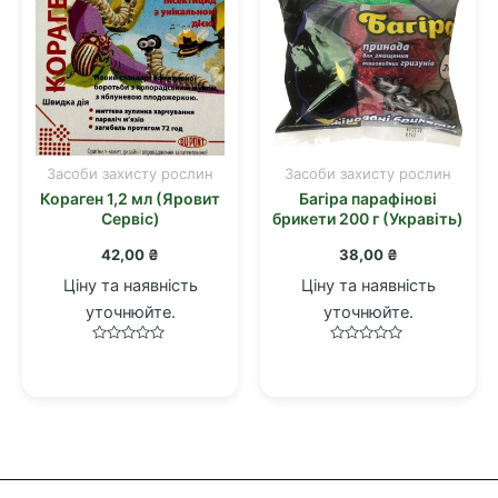
Засоби захисту рослин
Засоби захисту рослин
Кораген 1,2 мл (Яровит
Багіра парафінові
Сервіс)
брикети 200 г (Укравіть)
42,00
₴
38,00
₴
Ціну та наявність
Ціну та наявність
уточнюйте.
уточнюйте.
Оцінено
Оцінено
в
в
0
0
з
з
5
5