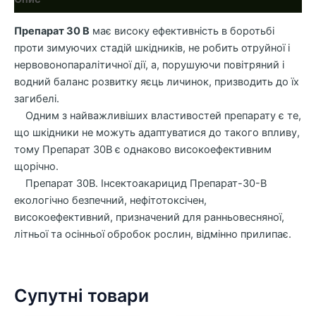
Препарат 30 В
має високу ефективність в боротьбі
проти зимуючих стадій шкідників, не робить отруйної і
нервовонопаралітичної дії, а, порушуючи повітряний і
водний баланс розвитку яєць личинок, призводить до їх
загибелі.
Одним з найважливіших властивостей препарату є те,
що шкідники не можуть адаптуватися до такого впливу,
тому Препарат 30В є однаково високоефективним
щорічно.
Препарат 30В. Інсектоакарицид Препарат-30-В
екологічно безпечний, нефітотоксічен,
високоефективний, призначений для ранньовесняної,
літньої та осінньої обробок рослин, відмінно прилипає.
Супутні товари