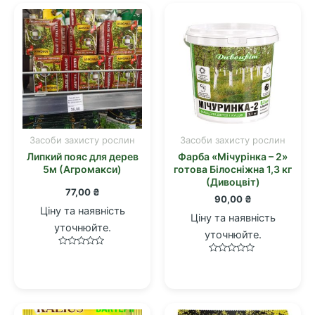
Засоби захисту рослин
Засоби захисту рослин
Липкий пояс для дерев
Фарба «Мічурінка – 2»
5м (Агромакси)
готова Білосніжна 1,3 кг
(Дивоцвіт)
77,00
₴
90,00
₴
Ціну та наявність
Ціну та наявність
уточнюйте.
уточнюйте.
Оцінено
Оцінено
в
в
0
0
з
з
5
5