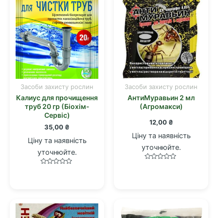
Засоби захисту рослин
Засоби захисту рослин
Калиус для прочищення
АнтиМуравьин 2 мл
труб 20 гр (Біохім-
(Агромакси)
Сервіс)
12,00
₴
35,00
₴
Ціну та наявність
Ціну та наявність
уточнюйте.
уточнюйте.
Оцінено
Оцінено
в
в
0
0
з
з
5
5