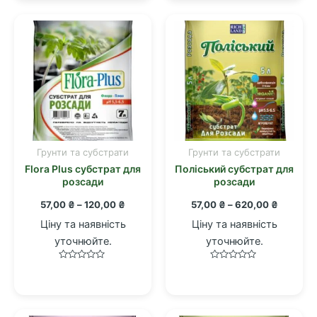
5
5
сторінці
товару
Грунти та субстрати
Грунти та субстрати
Цей
Цей
Flora Plus субстрат для
Поліський субстрат для
товар
товар
розсади
розсади
має
має
Діапазон
Діапазо
57,00
₴
–
120,00
₴
57,00
₴
–
620,00
₴
кілька
кілька
цін:
цін:
варіантів.
варіантів.
Ціну та наявність
Ціну та наявність
від
від
Параметри
Параметри
57,00 ₴
57,00 ₴
уточнюйте.
уточнюйте.
до
до
можна
можна
120,00 ₴
620,00 
Оцінено
Оцінено
вибрати
вибрати
в
в
0
0
на
на
з
з
5
5
сторінці
сторінці