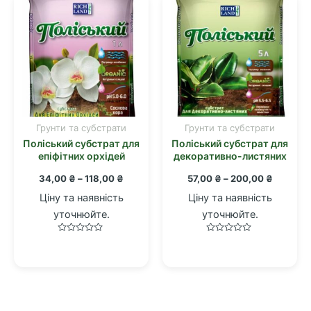
товару
товару
Грунти та субстрати
Грунти та субстрати
Цей
Цей
Поліський субстрат для
Поліський субстрат для
товар
товар
епіфітних орхідей
декоративно-листяних
має
має
Діапазон
Діапазо
34,00
₴
–
118,00
₴
57,00
₴
–
200,00
₴
кілька
кілька
цін:
цін:
варіантів.
варіантів.
Ціну та наявність
Ціну та наявність
від
від
Параметри
Параметри
34,00 ₴
57,00 ₴
уточнюйте.
уточнюйте.
до
до
можна
можна
118,00 ₴
200,00 
Оцінено
Оцінено
вибрати
вибрати
в
в
0
0
на
на
з
з
5
5
сторінці
сторінці
товару
товару