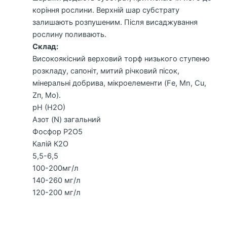
коріння рослини. Верхній шар субстрату
залишають розпушеним. Після висаджування
рослину поливають.
Склад:
Високоякісний верховий торф низького ступеню
розкладу, сапоніт, митий річковий пісок,
мінеральні добрива, мікроелементи (Fе, Мn, Сu,
Zп, Мо).
рН (Н2О)
Азот (N) загальний
Фосфор Р2О5
Калій К2О
5,5-6,5
100-200мг/л
140-260 мг/л
120-200 мг/л