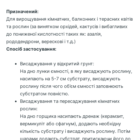
Призначений:
Для вирощування кімнатних, балконних і терасних квітів
та рослин (за винятком орхідей, кактусів і вибагливих
до пониженої кислотності таких як: азалія,
рододендрони, верескові і т.д.)
Спосіб застосування:
Висаджування у відкритий грунт:
На дно лунки ємності, в яку висаджують рослину,
насипають на 5-7 см субстрату, висаджують
рослину після чого об’єм ємності заповнюють
субстратом повністю.
Висаджування та пересаджування кімнатних
рослин:
На дно горщика насипають дренаж (керамзит,
вермикуліт або сфагнум), додають необхідну
кількість субстрату і висаджують рослину. Потім
шарами додають субстрат, притискаючи його до