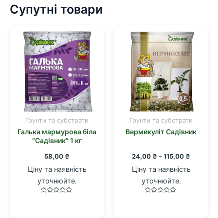
Супутні товари
Грунти та субстрати
Грунти та субстрати
Цей
Галька мармурова біла
Вермикуліт Садівник
товар
“Садівник” 1 кг
має
Діапазо
58,00
₴
24,00
₴
–
115,00
₴
кілька
цін:
варіантів.
Ціну та наявність
Ціну та наявність
від
Параметри
24,00 ₴
уточнюйте.
уточнюйте.
до
можна
115,00 ₴
Оцінено
Оцінено
вибрати
в
в
0
0
на
з
з