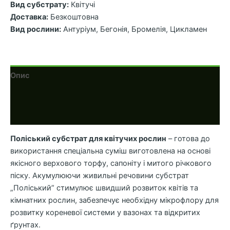
Вид субстрату:
Квітучі
Доставка:
Безкоштовна
Вид рослини:
Антуріум, Бегонія, Бромелія, Цикламен
Опис
Додаткова інформація
Відгуки (0)
Поліський субстрат для квітучих рослин
– готова до
використання спеціальна суміш виготовлена на основі
якісного верхового торфу, сапоніту і митого річкового
піску. Акумулюючи живильні речовини субстрат
„Поліський” стимулює швидший розвиток квітів та
кімнатних рослин, забезпечує необхідну мікрофлору для
розвитку кореневої системи у вазонах та відкритих
ґрунтах.