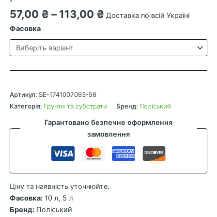
Діапазон
57,00
₴
–
113,00
₴
Доставка по всій Україні
цін:
Фасовка
від
57,00 ₴
до
113,00 ₴
Поліський
субстрат
Артикул:
SE-1741007093-56
для
Категорія:
Грунти та субстрати
Бренд:
Поліський
квітучих
Гарантовано безпечне оформлення
рослин
замовлення
кількість
Ціну та наявність уточнюйте.
Фасовка:
10 л, 5 л
Бренд:
Поліський