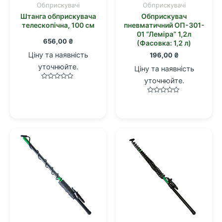
Обприскувачі
Обприскувачі
Штанга обприскувача
Обприскувач
телескопічна, 100 см
пневматичний ОП-301-
01 “Лемiра” 1,2л
656,00
₴
(Фасовка: 1,2 л)
Ціну та наявність
196,00
₴
уточнюйте.
Ціну та наявність
уточнюйте.
Оцінено
в
0
Оцінено
з
в
5
0
з
5