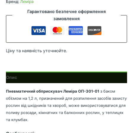
Леміра
Бренд:
Леміра
ОП-301-
Гарантовано безпечне оформлення
01
замовлення
кількість
Ціну та наявність уточнюйте.
Опис
Пневматичний обприскувач Леміра ОП-301-01
з баком
об’ємом на 1,2 л, призначений для розпилення засобів захисту
рослин від шкідників та хвороб, може використовуватися для
поливу розсади, кімнатних та балконних рослин, у теплицях
та клумбах.