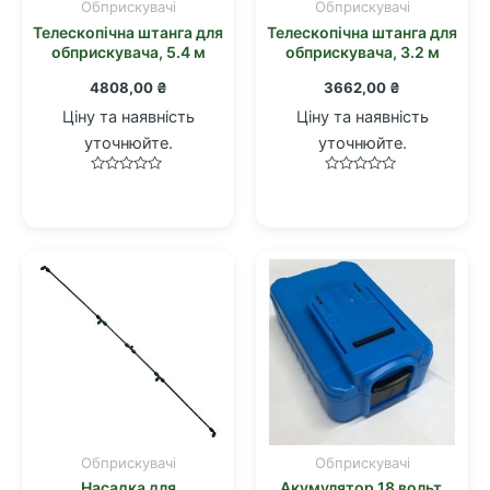
Обприскувачі
Обприскувачі
Телескопічна штанга для
Телескопічна штанга для
обприскувача, 5.4 м
обприскувача, 3.2 м
4808,00
₴
3662,00
₴
Ціну та наявність
Ціну та наявність
уточнюйте.
уточнюйте.
Оцінено
Оцінено
в
в
0
0
з
з
5
5
Обприскувачі
Обприскувачі
Насадка для
Акумулятор 18 вольт,