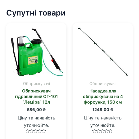
Супутні товари
Обприскувачі
Обприскувачі
Обприскувач
Насадка для
гідравлічний ОГ-101
обприскувача на 4
“Лемiра” 12л
форсунки, 150 см
586,00
₴
1248,00
₴
Ціну та наявність
Ціну та наявність
уточнюйте.
уточнюйте.
Оцінено
Оцінено