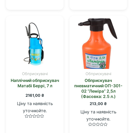
в
в
0
0
з
з
5
5
Обприскувачі
Обприскувачі
Наплічний обприскувач
Обприскувач
Матабі Беррі, 7 л
пневматичний ОП-301-
02 “Лемiра” 2,5л
2161,00
₴
(Фасовка: 2.5 л.)
Ціну та наявність
213,00
₴
уточнюйте.
Ціну та наявність
уточнюйте.
Оцінено
в
0
Оцінено
з