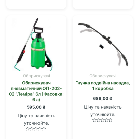
в
5
0
з
5
Обприскувачі
Обприскувачі
Обприскувач
Гнучка подвійна насадка,
пневматичний ОП-202-
1 коробка
02 “Леміра” 6л (Фасовка:
688,00
₴
6 л)
Ціну та наявність
595,00
₴
уточнюйте.
Ціну та наявність
уточнюйте.
Оцінено
в
0
Оцінено
з
в