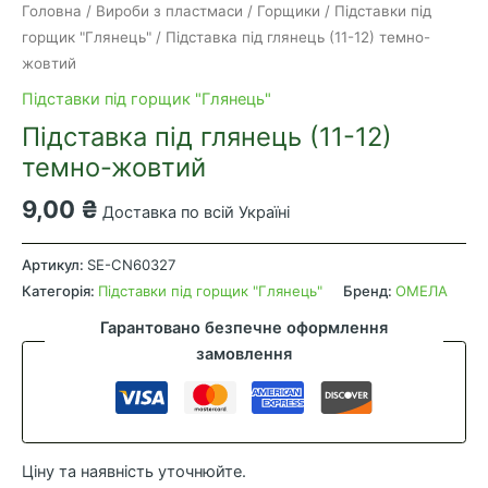
Головна
/
Вироби з пластмаси
/
Горщики
/
Підставки під
горщик "Глянець"
/ Підставка під глянець (11-12) темно-
жовтий
Підставки під горщик "Глянець"
Підставка під глянець (11-12)
темно-жовтий
9,00
₴
Доставка по всій Україні
Підставка
під
Артикул:
SE-CN60327
глянець
Категорія:
Підставки під горщик "Глянець"
Бренд:
ОМЕЛА
(11-
Гарантовано безпечне оформлення
12)
замовлення
темно-
жовтий
кількість
Ціну та наявність уточнюйте.