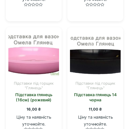
Оцінено
Оцінено
в
в
0
0
з
з
5
5
Підставки під горщик
Підставки під горщик
"Глянець"
"Глянець"
Підставка глянець
Підставка глянець 14
(16см) (рожевий)
чорна
16,00
₴
11,00
₴
Ціну та наявність
Ціну та наявність
уточнюйте.
уточнюйте.