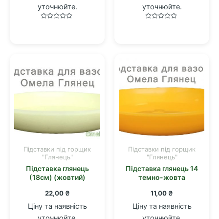
уточнюйте.
уточнюйте.
Оцінено
Оцінено
в
в
0
0
з
з
5
5
Підставки під горщик
Підставки під горщик
"Глянець"
"Глянець"
Підставка глянець
Підставка глянець 14
(18см) (жовтий)
темно-жовта
22,00
₴
11,00
₴
Ціну та наявність
Ціну та наявність
уточнюйте.
уточнюйте.