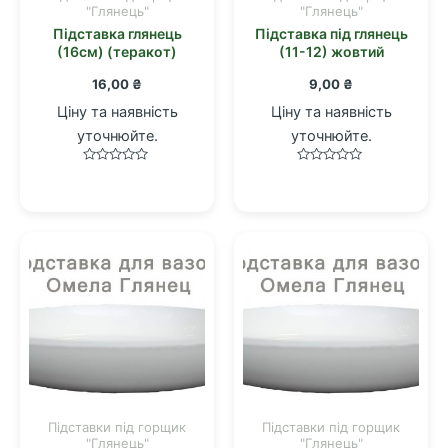
"Глянець"
"Глянець"
Підставка глянець
Підставка під глянець
(16см) (теракот)
(11-12) жовтий
16,00
₴
9,00
₴
Ціну та наявність
Ціну та наявність
уточнюйте.
уточнюйте.
Оцінено
Оцінено
в
в
0
0
з
з
5
5
Підставки під горщик
Підставки під горщик
"Глянець"
"Глянець"