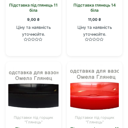
Підставка під глянець 11
Підставка глянець 14
біла
біла
9,00
₴
11,00
₴
Ціну та наявність
Ціну та наявність
уточнюйте.
уточнюйте.
Оцінено
Оцінено
в
в
0
0
з
з
5
5
Підставки під горщик
Підставки під горщик
"Глянець"
"Глянець"