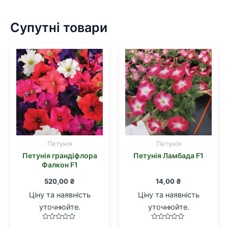
Супутні товари
Петунія
Петунія
Петунія грандіфлора
Петунія Ламбада F1
Фалкон F1
520,00
₴
14,00
₴
Ціну та наявність
Ціну та наявність
уточнюйте.
уточнюйте.
Оцінено
Оцінено