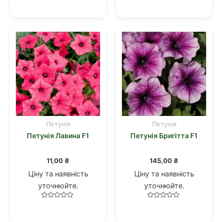
в
в
0
0
з
з
5
5
Петунія
Петунія
Петунія Лавина F1
Петунія Бригітта F1
11,00
₴
145,00
₴
Ціну та наявність
Ціну та наявність
уточнюйте.
уточнюйте.
Оцінено
Оцінено
в
в
0
0
з
з