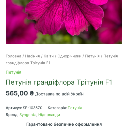
Головна
/
Насіння
/
Квіти
/
Однорічники
/
Петунія
/ Петунія
грандіфлора Трітунія F1
Петунія
Петунія грандіфлора Трітунія F1
565,00
₴
Доставка по всій Україні
Петунія
грандіфлора
Артикул:
SE-103670
Категорія:
Петунія
Трітунія
Бренд:
Syngenta
,
Нідерланди
F1
Гарантовано безпечне оформлення