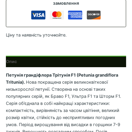
кількість
замовлення
Ціну та наявність уточнюйте.
Опис
Петунія грандіфлора Трітунія F1 (Petunia grandiflora
Tritunia).
Нова покращена серія великоквіткової
низькорослої петунії. Створена на основі таких
популярних серій, як Браво F1, Ультра F1 та Шторм F1.
Серія об’єднала в собі найкращі характеристики:
компактність, вирівняність за часом цвітіння, великий
розмір квітки, стійкість до несприятливих погодних
умов. Період вирощування від висадки в горщики 7-9
тижнів. Вирощують розсадним способом.
Посів