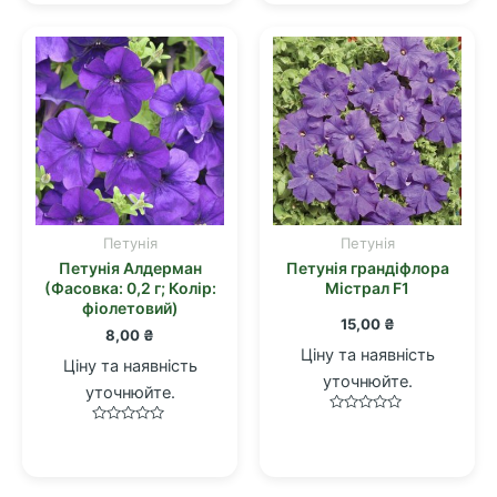
5
5
Петунія
Петунія
Петунія Алдерман
Петунія грандіфлора
(Фасовка: 0,2 г; Колір:
Містрал F1
фіолетовий)
15,00
₴
8,00
₴
Ціну та наявність
Ціну та наявність
уточнюйте.
уточнюйте.
Оцінено
Оцінено
в
в
0
0
з
з
5
5