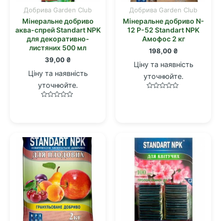
Добрива Garden Club
Добрива Garden Club
Мінеральне добриво
Мінеральне добриво N-
аква-спрей Standart NPK
12 P-52 Standart NPK
для декоративно-
Амофос 2 кг
листяних 500 мл
198,00
₴
39,00
₴
Ціну та наявність
Ціну та наявність
уточнюйте.
уточнюйте.
Оцінено
в
Оцінено
0
в
з
0
5
з
5