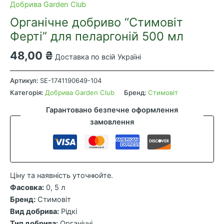
Добрива Garden Club
Органічне добриво “Стимовіт
Ферті” для пеларгоній 500 мл
48,00
₴
Доставка по всій Україні
Органічне
добриво
Артикул:
SE-1741190649-104
“Стимовіт
Категорія:
Добрива Garden Club
Бренд:
Стимовіт
Ферті”
Гарантовано безпечне оформлення
для
замовлення
пеларгоній
500
мл
кількість
Ціну та наявність уточнюйте.
Фасовка:
0, 5 л
Бренд:
Стимовіт
Вид добрива:
Рідкі
Тип добрива:
Органічні