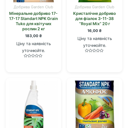
Добрива Garden Club
Добрива Garden Club
Мінеральне добриво 17-
Кристалічне добриво
17-17 Standart NPK Grain
для фіалок 3-11-38
Tuko для квітучих
“Royal Mix” 20 г
рослин 2 кг
16,00
₴
183,00
₴
Ціну та наявність
Ціну та наявність
уточнюйте.
уточнюйте.
Оцінено
в
Оцінено
0
в
з
0
5
з
5