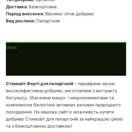
Доставка:
Безкоштовна
Період внесення:
Весняно-літнє добриво
Вид рослини:
Пеларгонія
Опис
Додаткова інформація
Відгуки (0)
Стимовіт Ферті для пеларгоній
– перевірене часом
високоефективне добриво, виготовлене з екстракту
біогумусу. Збагачене макро- і мікроелементами та
комплексом біологічно активних речовин природного
походження. На нашому сайті є можливість купити
добриво Стимовіт для пеларгоній за найкращою ціною
та з безкоштовною доставкою!