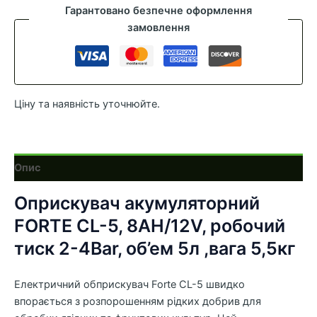
5
Гарантовано безпечне оформлення
Forte
замовлення
кількість
Ціну та наявність уточнюйте.
Опис
Оприскувач акумуляторний
FORTE CL-5, 8АН/12V, робочий
тиск 2-4Bar, об’ем 5л ,вага 5,5кг
Електричний обприскувач Forte CL-5 швидко
впорається з розпорошенням рідких добрив для