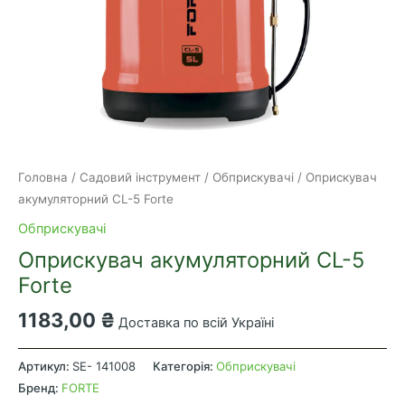
Головна
/
Садовий інструмент
/
Обприскувачі
/ Оприскувач
акумуляторний CL-5 Forte
Обприскувачі
Оприскувач акумуляторний CL-5
Forte
1183,00
₴
Доставка по всій Україні
Оприскувач
акумуляторний
Артикул:
SE- 141008
Категорія:
Обприскувачі
CL-
Бренд:
FORTE