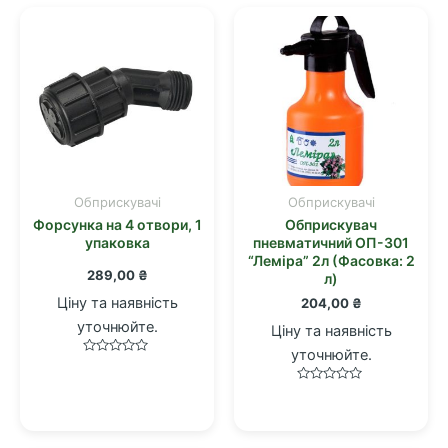
Обприскувачі
Обприскувачі
Форсунка на 4 отвори, 1
Обприскувач
упаковка
пневматичний ОП-301
“Лемiра” 2л (Фасовка: 2
289,00
₴
л)
Ціну та наявність
204,00
₴
уточнюйте.
Ціну та наявність
уточнюйте.
Оцінено
в
0
Оцінено
з
в
5
0
з
5