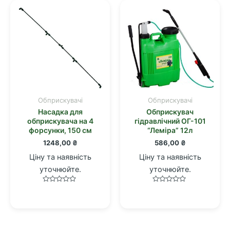
Обприскувачі
Обприскувачі
Насадка для
Обприскувач
обприскувача на 4
гідравлічний ОГ-101
форсунки, 150 см
“Лемiра” 12л
1248,00
₴
586,00
₴
Ціну та наявність
Ціну та наявність
уточнюйте.
уточнюйте.
Оцінено
Оцінено
в
в
0
0
з
з
5
5