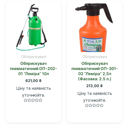
Обприскувачі
Обприскувачі
Обприскувач
Обприскувач
пневматичний ОП-202-
пневматичний ОП-301-
01 “Леміра” 10л
02 “Лемiра” 2,5л
(Фасовка: 2.5 л.)
621,00
₴
213,00
₴
Ціну та наявність
Ціну та наявність
уточнюйте.
уточнюйте.
Оцінено
в
Оцінено
0
в
з
0
5
з
5